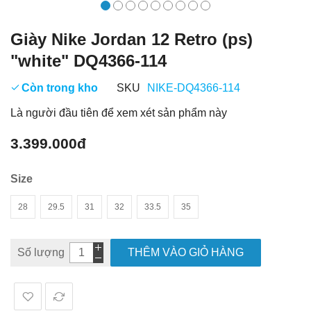
Giày Nike Jordan 12 Retro (ps)
"white" DQ4366-114
Còn trong kho
SKU
NIKE-DQ4366-114
Là người đầu tiên để xem xét sản phẩm này
3.399.000đ
Size
28
29.5
31
32
33.5
35
Số lượng
THÊM VÀO GIỎ HÀNG