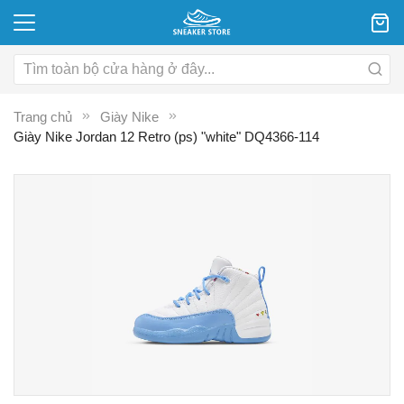
Trang chủ
Giày Nike
Giày Nike Jordan 12 Retro (ps) "white" DQ4366-114
Chuyển
C
đến
đ
phần
p
đầu
đ
của
c
thư
th
viện
vi
hình
hì
ảnh
ả