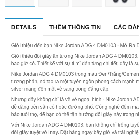
DETAILS
THÊM THÔNG TIN
CÁC ĐÁ
Giới thiệu đến bạn Nike Jordan ADG 4 DM0103 - Mở Ra
Giới thiệu đôi giày ấn tượng Nike Jordan ADG 4 DM0103, mộ
bao giờ có. Thiết kế với sự tỉ mỉ đến từng chi tiết, đây là
Nike Jordan ADG 4 DM0103 trong màu Đen/Trắng/Cement Gray
tương phản, nó tạo ra một tuyên ngôn phong cách mạnh mẽ 
silver mang đến một vẻ sang trọng đẳng cấp.
Nhưng đây không chỉ là về vẻ ngoại hình - Nike Jordan A
dễ dàng trên sân cỏ hoặc đường phố. Công nghệ đệm mang 
bảo tuổi thọ, để bạn có thể tận hưởng đôi giày này trong n
Với Nike Jordan ADG 4 DM0103, bạn không chỉ trông tuyệt 
đôi giày tuyệt vời này. Đặt hàng ngay bây giờ và trải ngh