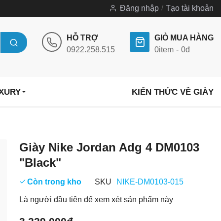
Đăng nhập
Tạo tài khoản
HỖ TRỢ
GIỎ MUA HÀNG
0922.258.515
0
item
0đ
UXURY
KIẾN THỨC VỀ GIÀY
Chuyển
Giày Nike Jordan Adg 4 DM0103
đến
"Black"
phần
đầu
Còn trong kho
SKU
NIKE-DM0103-015
của
Là người đầu tiên để xem xét sản phẩm này
thư
viện