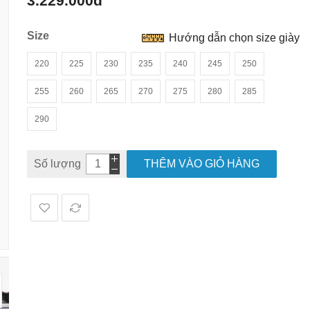
3.229.000đ
hình
ảnh
Size
Hướng dẫn chọn size giày
220
225
230
235
240
245
250
255
260
265
270
275
280
285
290
Số lượng
THÊM VÀO GIỎ HÀNG