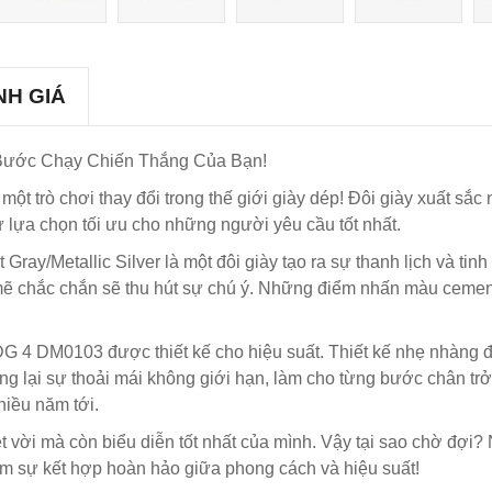
NH GIÁ
 Bước Chạy Chiến Thắng Của Bạn!
t trò chơi thay đổi trong thế giới giày dép! Đôi giày xuất sắc
 sự lựa chọn tối ưu cho những người yêu cầu tốt nhất.
/Metallic Silver là một đôi giày tạo ra sự thanh lịch và tinh
chắc chắn sẽ thu hút sự chú ý. Những điểm nhấn màu cement gra
DG 4 DM0103 được thiết kế cho hiệu suất. Thiết kế nhẹ nhàng 
lại sự thoải mái không giới hạn, làm cho từng bước chân trở 
hiều năm tới.
vời mà còn biểu diễn tốt nhất của mình. Vậy tại sao chờ đợi? 
iệm sự kết hợp hoàn hảo giữa phong cách và hiệu suất!