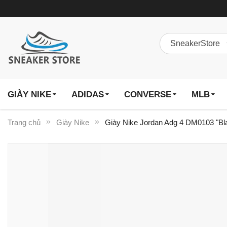
GIÀY NIKE
ADIDAS
CONVERSE
MLB
Trang chủ
Giày Nike
Giày Nike Jordan Adg 4 DM0103 "Bl
Chuyển
đến
phần
đầu
của
thư
viện