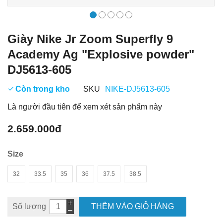
Giày Nike Jr Zoom Superfly 9
Academy Ag "Explosive powder"
DJ5613-605
Còn trong kho
SKU
NIKE-DJ5613-605
Là người đầu tiên để xem xét sản phẩm này
2.659.000đ
Size
32
33.5
35
36
37.5
38.5
Số lượng
THÊM VÀO GIỎ HÀNG