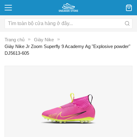
Trang chủ
Giày Nike
Giày Nike Jr Zoom Superfly 9 Academy Ag "Explosive powder"
DJ5613-605
Chuyển
C
đến
đ
phần
p
đầu
đ
của
c
thư
th
viện
vi
hình
hì
ảnh
ả