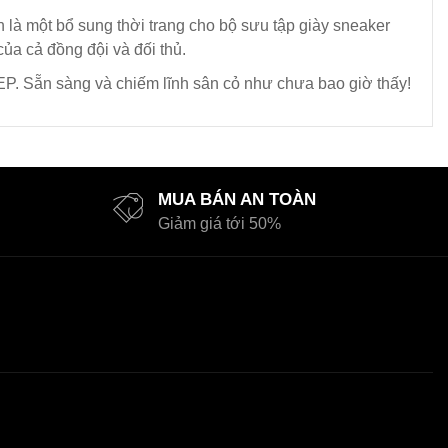
 là một bổ sung thời trang cho bộ sưu tập giày sneaker
của cả đồng đội và đối thủ.
 EP. Sẵn sàng và chiếm lĩnh sân cỏ như chưa bao giờ thấy!
MUA BÁN AN TOÀN
Giảm giá tới 50%