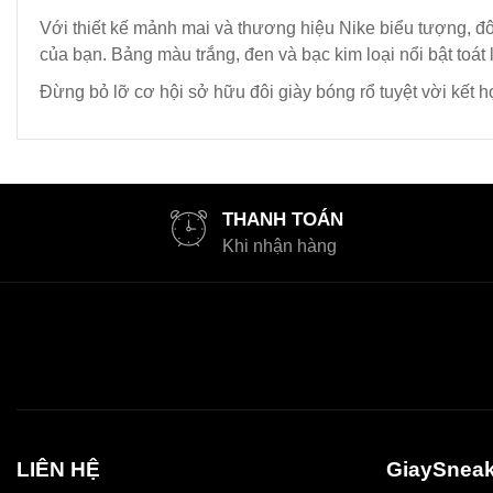
Với thiết kế mảnh mai và thương hiệu Nike biểu tượng, đô
của bạn. Bảng màu trắng, đen và bạc kim loại nổi bật toát 
Đừng bỏ lỡ cơ hội sở hữu đôi giày bóng rổ tuyệt vời kết 
THANH TOÁN
Khi nhận hàng
LIÊN HỆ
GiaySneak