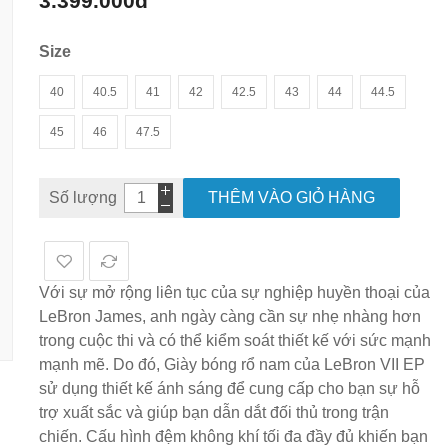
3.399.000đ
hình
ảnh
Size
40
40.5
41
42
42.5
43
44
44.5
45
46
47.5
Số lượng
THÊM VÀO GIỎ HÀNG
Với sự mở rộng liên tục của sự nghiệp huyền thoại của
LeBron James, anh ngày càng cần sự nhẹ nhàng hơn
trong cuộc thi và có thể kiểm soát thiết kế với sức mạnh
mạnh mẽ. Do đó, Giày bóng rổ nam của LeBron VII EP
sử dụng thiết kế ánh sáng để cung cấp cho bạn sự hỗ
trợ xuất sắc và giúp bạn dẫn dắt đối thủ trong trận
chiến. Cấu hình đệm không khí tối đa đầy đủ khiến bạn