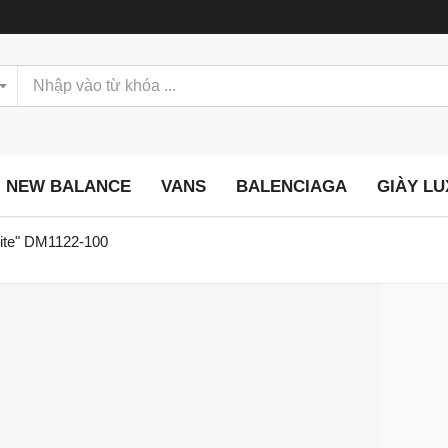
NEW BALANCE
VANS
BALENCIAGA
GIÀY L
hite" DM1122-100