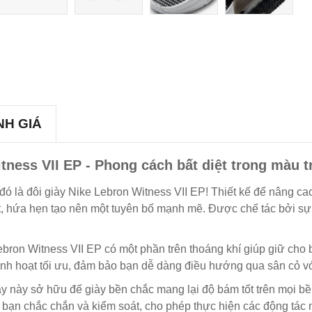
NH GIÁ
itness VII EP - Phong cách bất diệt trong màu t
đó là đôi giày Nike Lebron Witness VII EP! Thiết kế để nâng cao
t, hứa hẹn tạo nên một tuyên bố mạnh mẽ. Được chế tác bởi sự 
Lebron Witness VII EP có một phần trên thoáng khí giúp giữ cho
linh hoạt tối ưu, đảm bảo bạn dễ dàng điều hướng qua sân cỏ v
giày này sở hữu đế giày bền chắc mang lại độ bám tốt trên mọi
ho bạn chắc chắn và kiểm soát, cho phép thực hiện các động tác