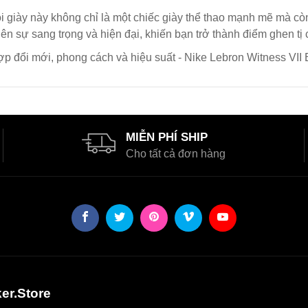
i giày này không chỉ là một chiếc giày thể thao mạnh mẽ mà còn
lên sự sang trọng và hiện đại, khiến bạn trở thành điểm ghen tị 
hợp đổi mới, phong cách và hiệu suất - Nike Lebron Witness VII
MIỄN PHÍ SHIP
Cho tất cả đơn hàng
er.Store