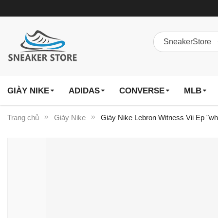
GIÀY NIKE
ADIDAS
CONVERSE
MLB
Trang chủ
Giày Nike
Giày Nike Lebron Witness Vii Ep "w
Chuyển
đến
phần
đầu
của
thư
viện