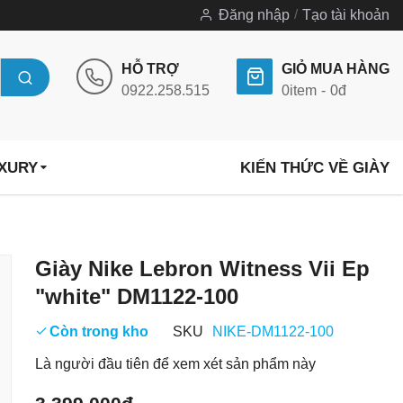
Đăng nhập
Tạo tài khoản
HỖ TRỢ
GIỎ MUA HÀNG
0922.258.515
0
item
0đ
UXURY
KIẾN THỨC VỀ GIÀY
Chuyển
Giày Nike Lebron Witness Vii Ep
đến
"white" DM1122-100
phần
đầu
Còn trong kho
SKU
NIKE-DM1122-100
của
Là người đầu tiên để xem xét sản phẩm này
thư
viện