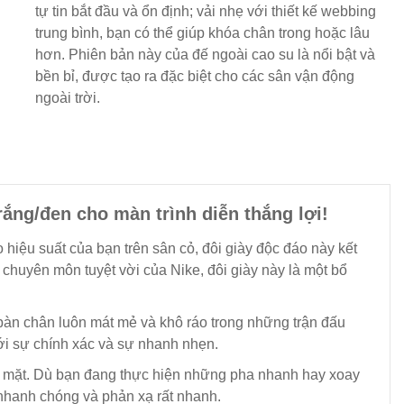
tự tin bắt đầu và ổn định; vải nhẹ với thiết kế webbing
trung bình, bạn có thể giúp khóa chân trong hoặc lâu
hơn. Phiên bản này của đế ngoài cao su là nổi bật và
bền bỉ, được tạo ra đặc biệt cho các sân vận động
ngoài trời.
rắng/đen cho màn trình diễn thắng lợi!
 hiệu suất của bạn trên sân cỏ, đôi giày độc đáo này kết
chuyên môn tuyệt vời của Nike, đôi giày này là một bổ
 bàn chân luôn mát mẻ và khô ráo trong những trận đấu
ới sự chính xác và sự nhanh nhẹn.
 bề mặt. Dù bạn đang thực hiện những pha nhanh hay xoay
 nhanh chóng và phản xạ rất nhanh.