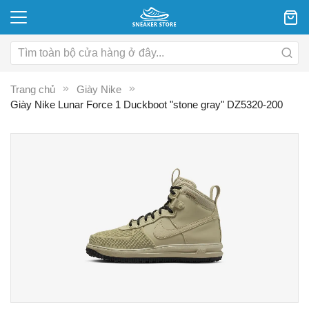
Trang chủ
Giày Nike
Giày Nike Lunar Force 1 Duckboot "stone gray" DZ5320-200
Chuyển
C
đến
đ
phần
p
đầu
đ
của
c
thư
th
viện
vi
hình
hì
ảnh
ả