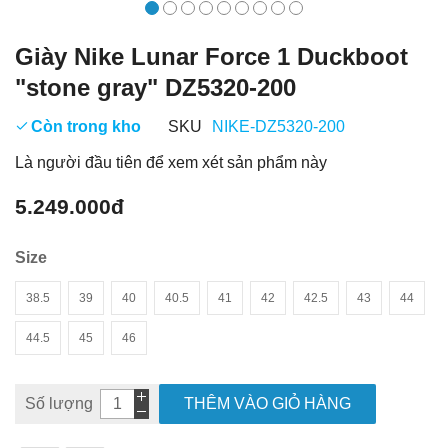
Giày Nike Lunar Force 1 Duckboot
"stone gray" DZ5320-200
Còn trong kho
SKU
NIKE-DZ5320-200
Là người đầu tiên để xem xét sản phẩm này
5.249.000đ
Size
38.5
39
40
40.5
41
42
42.5
43
44
44.5
45
46
Số lượng
THÊM VÀO GIỎ HÀNG