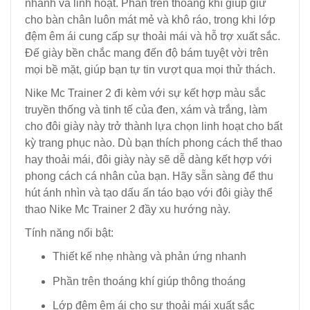
nhanh và linh hoạt. Phần trên thoáng khí giúp giữ
cho bàn chân luôn mát mẻ và khô ráo, trong khi lớp
đệm êm ái cung cấp sự thoải mái và hỗ trợ xuất sắc.
Đế giày bền chắc mang đến độ bám tuyệt vời trên
mọi bề mặt, giúp bạn tự tin vượt qua mọi thử thách.
Nike Mc Trainer 2 đi kèm với sự kết hợp màu sắc
truyền thống và tinh tế của đen, xám và trắng, làm
cho đôi giày này trở thành lựa chọn linh hoạt cho bất
kỳ trang phục nào. Dù bạn thích phong cách thể thao
hay thoải mái, đôi giày này sẽ dễ dàng kết hợp với
phong cách cá nhân của bạn. Hãy sẵn sàng để thu
hút ánh nhìn và tạo dấu ấn táo bạo với đôi giày thể
thao Nike Mc Trainer 2 đầy xu hướng này.
Tính năng nổi bật:
Thiết kế nhẹ nhàng và phản ứng nhanh
Phần trên thoáng khí giúp thông thoáng
Lớp đệm êm ái cho sự thoải mái xuất sắc