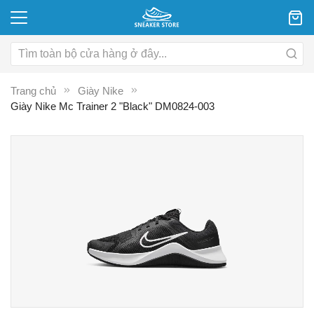
Trang chủ
Giày Nike
Giày Nike Mc Trainer 2 "Black" DM0824-003
Chuyển
C
đến
đ
phần
p
đầu
đ
của
c
thư
th
viện
vi
hình
hì
ảnh
ả