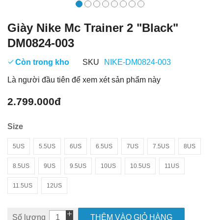
Giày Nike Mc Trainer 2 "Black"
DM0824-003
Còn trong kho
SKU
NIKE-DM0824-003
Là người đầu tiên để xem xét sản phẩm này
2.799.000đ
Size
5US
5.5US
6US
6.5US
7US
7.5US
8US
8.5US
9US
9.5US
10US
10.5US
11US
11.5US
12US
Số lượng
THÊM VÀO GIỎ HÀNG