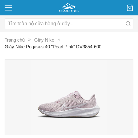
Trang chủ
Giày Nike
Giày Nike Pegasus 40 "Pearl Pink" DV3854-600
Chuyển
C
đến
đ
phần
p
đầu
đ
của
c
thư
th
viện
vi
hình
hì
ảnh
ả