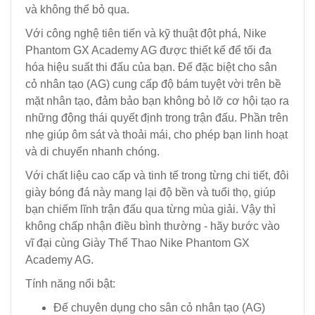
và không thể bỏ qua.
Với công nghệ tiên tiến và kỹ thuật đột phá, Nike
Phantom GX Academy AG được thiết kế để tối đa
hóa hiệu suất thi đấu của bạn. Đế đặc biệt cho sân
cỏ nhân tạo (AG) cung cấp độ bám tuyệt vời trên bề
mặt nhân tạo, đảm bảo bạn không bỏ lỡ cơ hội tạo ra
những động thái quyết định trong trận đấu. Phần trên
nhẹ giúp ôm sát và thoải mái, cho phép bạn linh hoạt
và di chuyển nhanh chóng.
Với chất liệu cao cấp và tinh tế trong từng chi tiết, đôi
giày bóng đá này mang lại độ bền và tuổi thọ, giúp
bạn chiếm lĩnh trận đấu qua từng mùa giải. Vậy thì
không chấp nhận điều bình thường - hãy bước vào
vĩ đại cùng Giày Thể Thao Nike Phantom GX
Academy AG.
Tính năng nổi bật:
Đế chuyên dụng cho sân cỏ nhân tạo (AG)