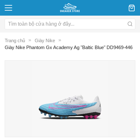
Trang chủ
Giày Nike
Giày Nike Phantom Gx Academy Ag "Baltic Blue" DD9469-446
Chuyển
C
đến
đ
phần
p
đầu
đ
của
c
thư
th
viện
vi
hình
hì
ảnh
ả