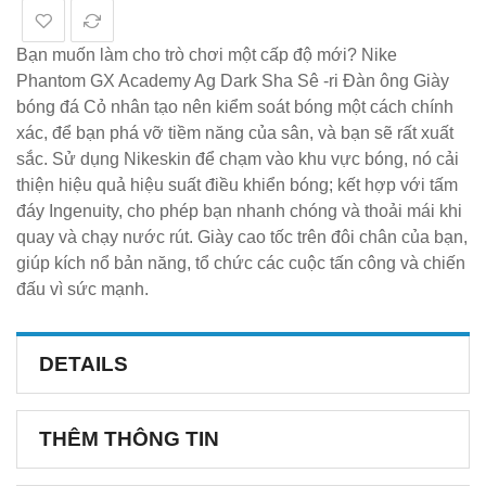
Bạn muốn làm cho trò chơi một cấp độ mới? Nike
Phantom GX Academy Ag Dark Sha Sê -ri Đàn ông Giày
bóng đá Cỏ nhân tạo nên kiểm soát bóng một cách chính
xác, để bạn phá vỡ tiềm năng của sân, và bạn sẽ rất xuất
sắc. Sử dụng Nikeskin để chạm vào khu vực bóng, nó cải
thiện hiệu quả hiệu suất điều khiển bóng; kết hợp với tấm
đáy Ingenuity, cho phép bạn nhanh chóng và thoải mái khi
quay và chạy nước rút. Giày cao tốc trên đôi chân của bạn,
giúp kích nổ bản năng, tổ chức các cuộc tấn công và chiến
đấu vì sức mạnh.
DETAILS
THÊM THÔNG TIN