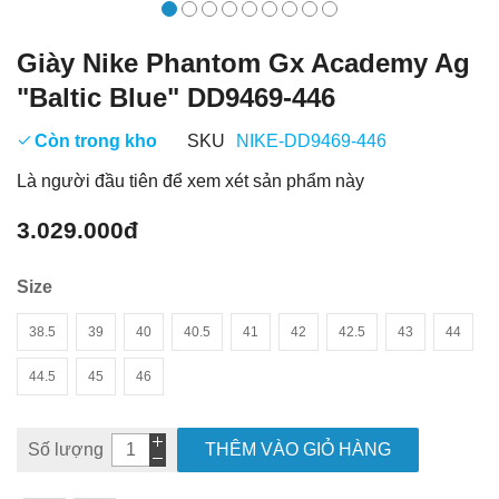
Giày Nike Phantom Gx Academy Ag
"Baltic Blue" DD9469-446
Còn trong kho
SKU
NIKE-DD9469-446
Là người đầu tiên để xem xét sản phẩm này
3.029.000đ
Size
38.5
39
40
40.5
41
42
42.5
43
44
44.5
45
46
Số lượng
THÊM VÀO GIỎ HÀNG