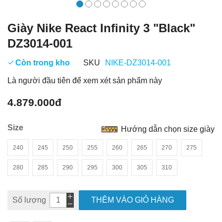
Giày Nike React Infinity 3 "Black"
DZ3014-001
Còn trong kho
SKU
NIKE-DZ3014-001
Là người đầu tiên để xem xét sản phẩm này
4.879.000đ
Size
Hướng dẫn chọn size giày
240
245
250
255
260
265
270
275
280
285
290
295
300
305
310
Số lượng
THÊM VÀO GIỎ HÀNG