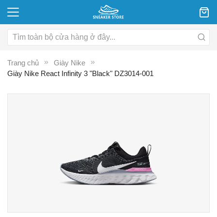
Trang chủ
Giày Nike
Giày Nike React Infinity 3 "Black" DZ3014-001
Chuyển
C
đến
đ
phần
p
đầu
đ
của
c
thư
th
viện
vi
hình
hì
ảnh
ả