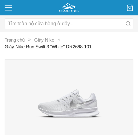
Trang chủ
Giày Nike
Giày Nike Run Swift 3 "White" DR2698-101
Chuyển
C
đến
đ
phần
p
đầu
đ
của
c
thư
th
viện
vi
hình
hì
ảnh
ả