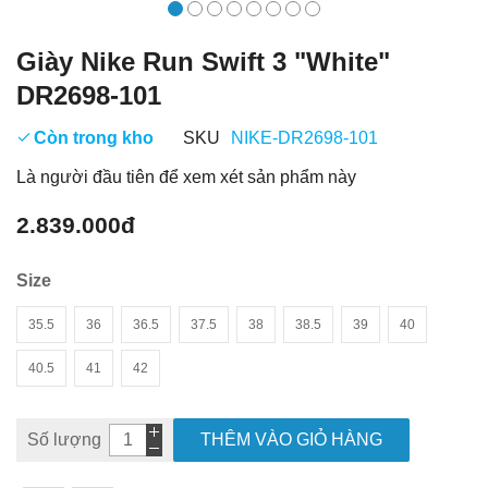
Giày Nike Run Swift 3 "White"
DR2698-101
Còn trong kho
SKU
NIKE-DR2698-101
Là người đầu tiên để xem xét sản phẩm này
2.839.000đ
Size
35.5
36
36.5
37.5
38
38.5
39
40
40.5
41
42
Số lượng
THÊM VÀO GIỎ HÀNG