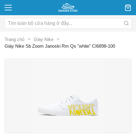
Trang chủ
Giày Nike
Giày Nike Sb Zoom Janoski Rm Qs "white" CI6898-100
Chuyển
C
đến
đ
phần
p
đầu
đ
của
c
thư
th
viện
vi
hình
hì
ảnh
ả