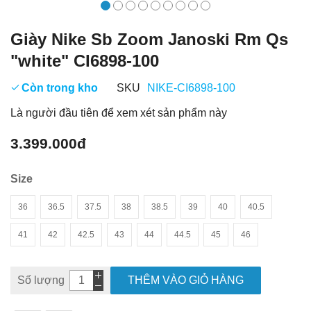
Giày Nike Sb Zoom Janoski Rm Qs
"white" CI6898-100
Còn trong kho
SKU
NIKE-CI6898-100
Là người đầu tiên để xem xét sản phẩm này
3.399.000đ
Size
36
36.5
37.5
38
38.5
39
40
40.5
41
42
42.5
43
44
44.5
45
46
Số lượng
THÊM VÀO GIỎ HÀNG