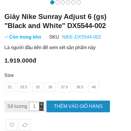
Giày Nike Sunray Adjust 6 (gs)
"Black and White" DX5544-002
Còn trong kho
SKU
NIKE-DX5544-002
Là người đầu tiên để xem xét sản phẩm này
1.919.000đ
Size
32
33.5
35
36
37.5
38.5
40
Số lượng
THÊM VÀO GIỎ HÀNG