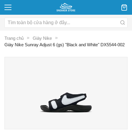
Trang chủ
Giày Nike
Giày Nike Sunray Adjust 6 (gs) "Black and White" DX5544-002
Chuyển
C
đến
đ
phần
p
đầu
đ
của
c
thư
th
viện
vi
hình
hì
ảnh
ả