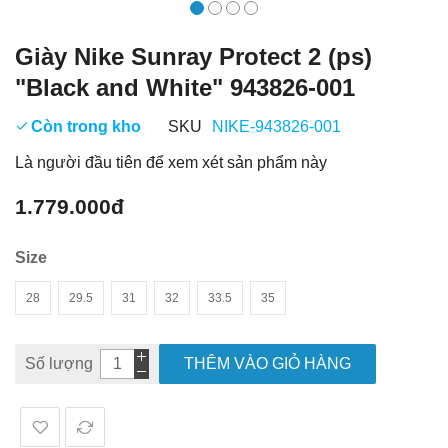
Giày Nike Sunray Protect 2 (ps)
"Black and White" 943826-001
Còn trong kho
SKU
NIKE-943826-001
Là người đầu tiên để xem xét sản phẩm này
1.779.000đ
Size
28
29.5
31
32
33.5
35
Số lượng
THÊM VÀO GIỎ HÀNG