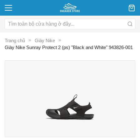
Trang chủ
Giày Nike
Giày Nike Sunray Protect 2 (ps) "Black and White" 943826-001
Chuyển
C
đến
đ
phần
p
đầu
đ
của
c
thư
th
viện
vi
hình
hì
ảnh
ả