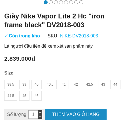
Giày Nike Vapor Lite 2 Hc "iron
frame black" DV2018-003
Còn trong kho
SKU
NIKE-DV2018-003
Là người đầu tiên để xem xét sản phẩm này
2.839.000đ
Size
38.5
39
40
40.5
41
42
42.5
43
44
44.5
45
46
Số lượng
THÊM VÀO GIỎ HÀNG