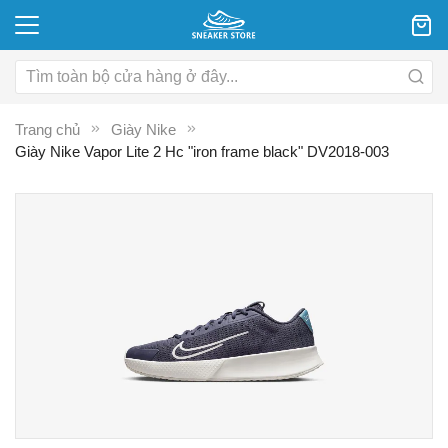
Trang chủ
Giày Nike
Giày Nike Vapor Lite 2 Hc "iron frame black" DV2018-003
Chuyển
C
đến
đ
phần
p
đầu
đ
của
c
thư
th
viện
vi
hình
hì
ảnh
ả