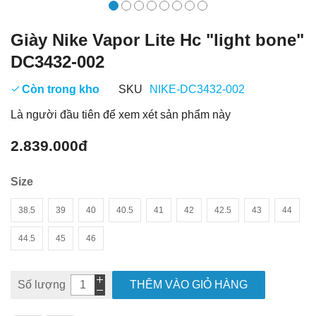
Giày Nike Vapor Lite Hc "light bone"
DC3432-002
Còn trong kho
SKU
NIKE-DC3432-002
Là người đầu tiên để xem xét sản phẩm này
2.839.000đ
Size
38.5
39
40
40.5
41
42
42.5
43
44
44.5
45
46
Số lượng
THÊM VÀO GIỎ HÀNG