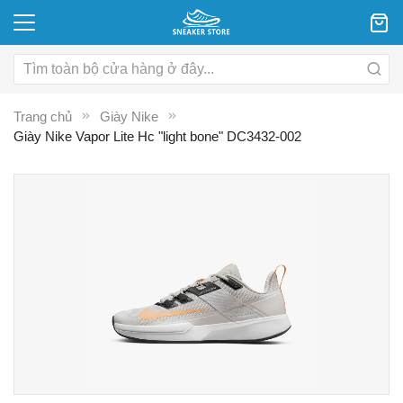
Trang chủ
Giày Nike
Giày Nike Vapor Lite Hc "light bone" DC3432-002
Chuyển
C
đến
đ
phần
p
đầu
đ
của
c
thư
th
viện
vi
hình
hì
ảnh
ả