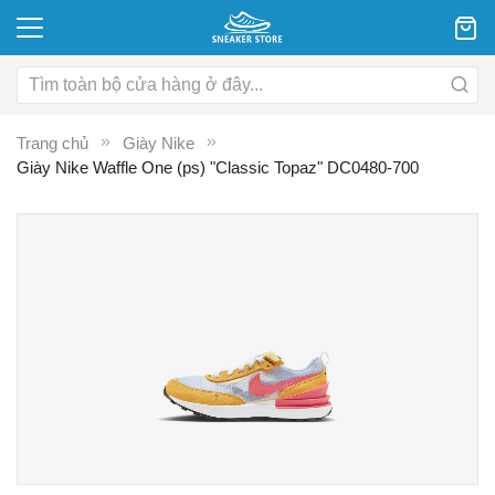
Trang chủ
Giày Nike
Giày Nike Waffle One (ps) "Classic Topaz" DC0480-700
Chuyển
C
đến
đ
phần
p
đầu
đ
của
c
thư
th
viện
vi
hình
hì
ảnh
ả