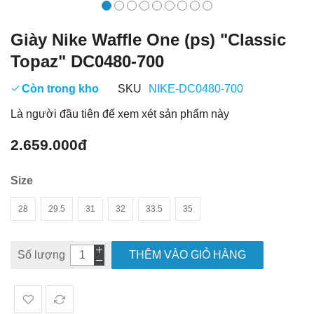
Giày Nike Waffle One (ps) "Classic
Topaz" DC0480-700
Còn trong kho
SKU
NIKE-DC0480-700
Là người đầu tiên để xem xét sản phẩm này
2.659.000đ
Size
28
29.5
31
32
33.5
35
Số lượng
THÊM VÀO GIỎ HÀNG