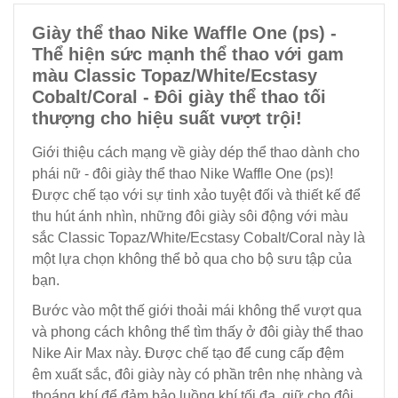
Giày thể thao Nike Waffle One (ps) -
Thể hiện sức mạnh thể thao với gam
màu Classic Topaz/White/Ecstasy
Cobalt/Coral - Đôi giày thể thao tối
thượng cho hiệu suất vượt trội!
Giới thiệu cách mạng về giày dép thể thao dành cho
phái nữ - đôi giày thể thao Nike Waffle One (ps)!
Được chế tạo với sự tinh xảo tuyệt đối và thiết kế để
thu hút ánh nhìn, những đôi giày sôi động với màu
sắc Classic Topaz/White/Ecstasy Cobalt/Coral này là
một lựa chọn không thể bỏ qua cho bộ sưu tập của
bạn.
Bước vào một thế giới thoải mái không thể vượt qua
và phong cách không thể tìm thấy ở đôi giày thể thao
Nike Air Max này. Được chế tạo để cung cấp đệm
êm xuất sắc, đôi giày này có phần trên nhẹ nhàng và
thoáng khí để đảm bảo luồng khí tối đa, giữ cho đôi