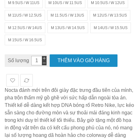
M 9.5US / W 11US
M 10US / W 11.5US
M 10.5US / W 12US
M 11US / W 12.5US
M 11.5US / W 13US
M 12US / W 13.5US
M 12.5US / W 14US
M 13US / W 14.5US
M 14US / W 15.5US
M 15US / W 16.5US
Số lượng
THÊM VÀO GIỎ HÀNG
Nocta đánh mới trên đôi giày đặc trưng đầu tiên của mình,
pha trộn thẩm mỹ gồ ghề với sức hấp dẫn ngoài tòa án.
Thiết kế dễ dàng kết hợp DNA bóng rổ Retro Nike, lực kéo
sẵn sàng cho đường mòn và sự thoải mái đáng kinh ngạc
trong khi duy trì thiết kế tối thiểu. Bây giờ tặng một đồ họa
in động vật trên da có kết cấu phong phú của nó, nó mang
lại số lượng hoang dã hoàn hảo cho colorway dễ dàng