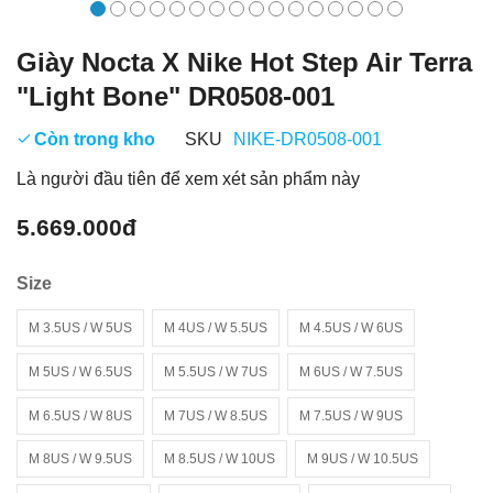
Giày Nocta X Nike Hot Step Air Terra
"Light Bone" DR0508-001
Còn trong kho
SKU
NIKE-DR0508-001
Là người đầu tiên để xem xét sản phẩm này
5.669.000đ
Size
M 3.5US / W 5US
M 4US / W 5.5US
M 4.5US / W 6US
M 5US / W 6.5US
M 5.5US / W 7US
M 6US / W 7.5US
M 6.5US / W 8US
M 7US / W 8.5US
M 7.5US / W 9US
M 8US / W 9.5US
M 8.5US / W 10US
M 9US / W 10.5US