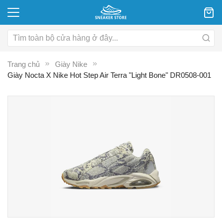
Trang chủ
Giày Nike
Giày Nocta X Nike Hot Step Air Terra "Light Bone" DR0508-001
Chuyển
C
đến
đ
phần
p
đầu
đ
của
c
thư
th
viện
vi
hình
hì
ảnh
ả