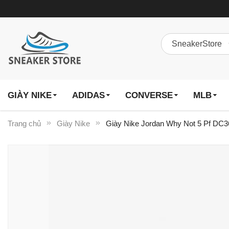
GIÀY NIKE
ADIDAS
CONVERSE
MLB
Trang chủ
Giày Nike
Giày Nike Jordan Why Not 5 Pf DC3
Chuyển
đến
phần
đầu
của
thư
viện