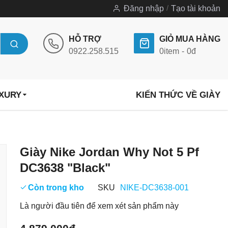
Đăng nhập
Tạo tài khoản
HỖ TRỢ
GIỎ MUA HÀNG
0922.258.515
0
item
0đ
UXURY
KIẾN THỨC VỀ GIÀY
Chuyển
Giày Nike Jordan Why Not 5 Pf
đến
DC3638 "Black"
phần
đầu
Còn trong kho
SKU
NIKE-DC3638-001
của
Là người đầu tiên để xem xét sản phẩm này
thư
viện