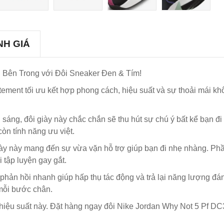
NH GIÁ
Bên Trong với Đôi Sneaker Đen & Tím!
tement tối ưu kết hợp phong cách, hiệu suất và sự thoải mái k
 sáng, đôi giày này chắc chắn sẽ thu hút sự chú ý bất kể bạn đ
n tính năng ưu việt.
giày này mang đến sự vừa vặn hỗ trợ giúp bạn đi nhẹ nhàng. Phầ
 tập luyện gay gắt.
ản hồi nhanh giúp hấp thụ tác động và trả lại năng lượng đán
 mỗi bước chân.
hiệu suất này. Đặt hàng ngay đôi Nike Jordan Why Not 5 Pf D