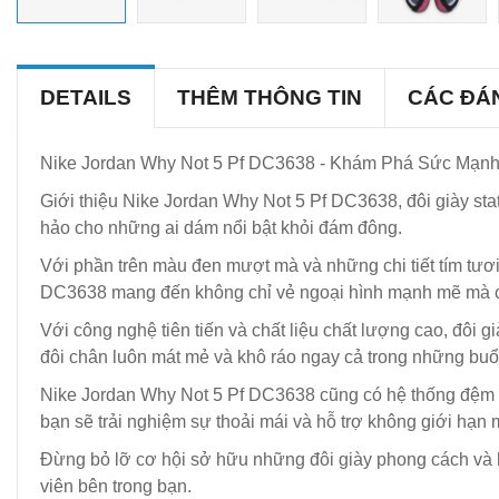
DETAILS
THÊM THÔNG TIN
CÁC ĐÁ
Nike Jordan Why Not 5 Pf DC3638 - Khám Phá Sức Mạnh 
Giới thiệu Nike Jordan Why Not 5 Pf DC3638, đôi giày sta
hảo cho những ai dám nổi bật khỏi đám đông.
Với phần trên màu đen mượt mà và những chi tiết tím tươi
DC3638 mang đến không chỉ vẻ ngoại hình mạnh mẽ mà cò
Với công nghệ tiên tiến và chất liệu chất lượng cao, đôi 
đôi chân luôn mát mẻ và khô ráo ngay cả trong những buổi
Nike Jordan Why Not 5 Pf DC3638 cũng có hệ thống đệm ph
bạn sẽ trải nghiệm sự thoải mái và hỗ trợ không giới hạn
Đừng bỏ lỡ cơ hội sở hữu những đôi giày phong cách và 
viên bên trong bạn.