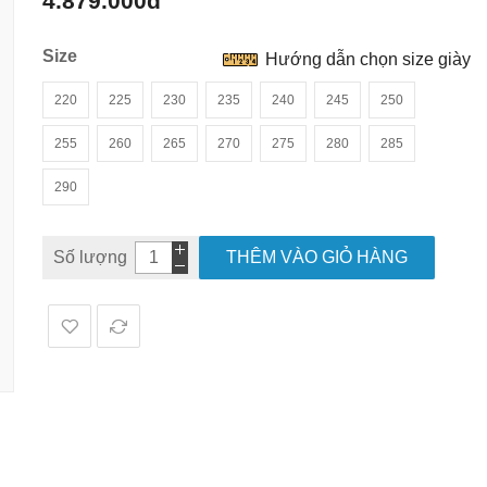
4.879.000đ
hình
ảnh
Size
Hướng dẫn chọn size giày
220
225
230
235
240
245
250
255
260
265
270
275
280
285
290
Số lượng
THÊM VÀO GIỎ HÀNG