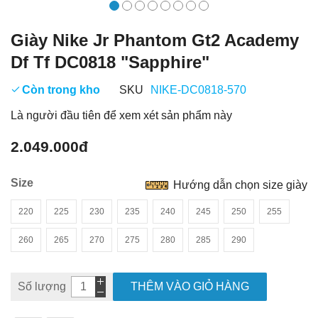
Giày Nike Jr Phantom Gt2 Academy
Df Tf DC0818 "Sapphire"
Còn trong kho
SKU
NIKE-DC0818-570
Là người đầu tiên để xem xét sản phẩm này
2.049.000đ
Size
Hướng dẫn chọn size giày
220
225
230
235
240
245
250
255
260
265
270
275
280
285
290
Số lượng
THÊM VÀO GIỎ HÀNG