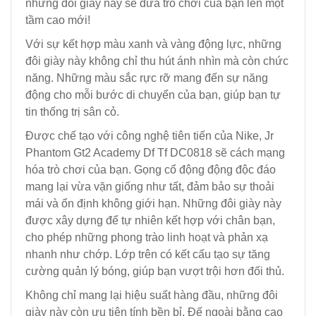
những đôi giày này sẽ đưa trò chơi của bạn lên một
tầm cao mới!
Với sự kết hợp màu xanh và vàng động lực, những
đôi giày này không chỉ thu hút ánh nhìn mà còn chức
năng. Những màu sắc rực rỡ mang đến sự năng
động cho mỗi bước di chuyển của bạn, giúp bạn tự
tin thống trị sân cỏ.
Được chế tạo với công nghệ tiên tiến của Nike, Jr
Phantom Gt2 Academy Df Tf DC0818 sẽ cách mạng
hóa trò chơi của bạn. Gọng cổ động động độc đáo
mang lại vừa vặn giống như tất, đảm bảo sự thoải
mái và ổn định không giới hạn. Những đôi giày này
được xây dựng để tự nhiên kết hợp với chân bạn,
cho phép những phong trào linh hoạt và phản xạ
nhanh như chớp. Lớp trên có kết cấu tạo sự tăng
cường quản lý bóng, giúp bạn vượt trội hơn đối thủ.
Không chỉ mang lại hiệu suất hàng đầu, những đôi
giày này còn ưu tiên tính bền bỉ. Đế ngoài bằng cao