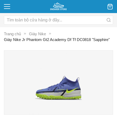
Trang chủ
Giày Nike
Giày Nike Jr Phantom Gt2 Academy Df Tf DC0818 "Sapphire"
Chuyển
C
đến
đ
phần
p
đầu
đ
của
c
thư
th
viện
vi
hình
hì
ảnh
ả