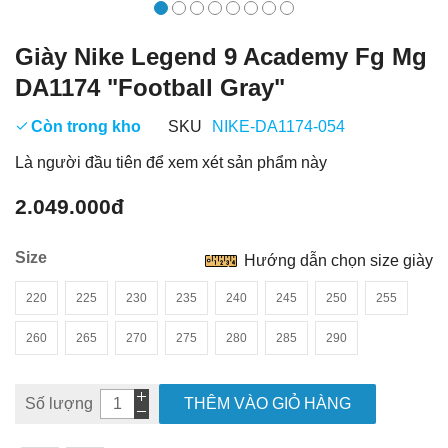
Giày Nike Legend 9 Academy Fg Mg
DA1174 "Football Gray"
Còn trong kho
SKU
NIKE-DA1174-054
Là người đầu tiên để xem xét sản phẩm này
2.049.000đ
Size
Hướng dẫn chọn size giày
220
225
230
235
240
245
250
255
260
265
270
275
280
285
290
Số lượng
THÊM VÀO GIỎ HÀNG