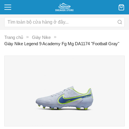
Trang chủ
Giày Nike
Giày Nike Legend 9 Academy Fg Mg DA1174 "Football Gray"
Chuyển
C
đến
đ
phần
p
đầu
đ
của
c
thư
th
viện
vi
hình
hì
ảnh
ả