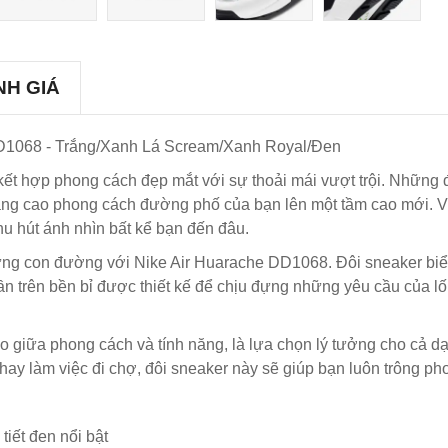
NH GIÁ
D1068 - Trắng/Xanh Lá Scream/Xanh Royal/Đen
ết hợp phong cách đẹp mắt với sự thoải mái vượt trội. Những đô
 nâng cao phong cách đường phố của bạn lên một tầm cao mới. V
thu hút ánh nhìn bất kể bạn đến đâu.
ng con đường với Nike Air Huarache DD1068. Đôi sneaker biểu
ần trên bền bỉ được thiết kế để chịu đựng những yêu cầu của lố
iữa phong cách và tính năng, là lựa chọn lý tưởng cho cả dạ
hay làm việc đi chợ, đôi sneaker này sẽ giúp bạn luôn trông pho
tiết đen nổi bật