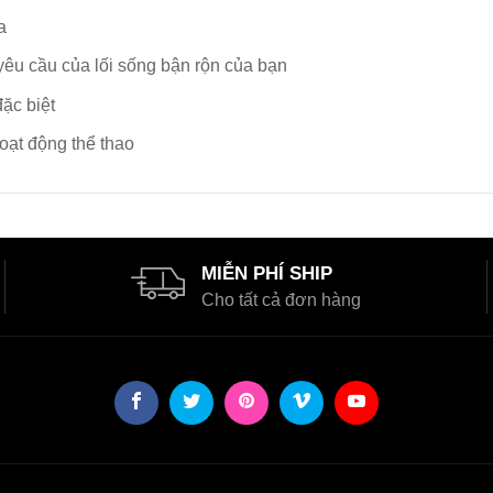
a
yêu cầu của lối sống bận rộn của bạn
ặc biệt
hoạt động thể thao
MIỄN PHÍ SHIP
Cho tất cả đơn hàng