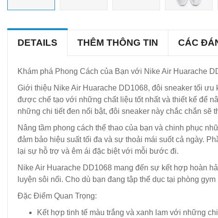
DETAILS
THÊM THÔNG TIN
CÁC ĐÁ
Khám phá Phong Cách của Bạn với Nike Air Huarache D
Giới thiệu Nike Air Huarache DD1068, đôi sneaker tối ưu k
được chế tạo với những chất liệu tốt nhất và thiết kế để
những chi tiết đen nổi bật, đôi sneaker này chắc chắn sẽ 
Nâng tầm phong cách thể thao của bạn và chinh phục nhữ
đảm bảo hiệu suất tối đa và sự thoải mái suốt cả ngày. Ph
lại sự hỗ trợ và êm ái đặc biệt với mỗi bước đi.
Nike Air Huarache DD1068 mang đến sự kết hợp hoàn hảo g
luyện sôi nổi. Cho dù bạn đang tập thể dục tại phòng gym 
Đặc Điểm Quan Trọng:
Kết hợp tinh tế màu trắng và xanh lam với những chi 