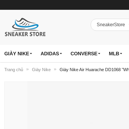
GIÀY NIKE
ADIDAS
CONVERSE
MLB
Trang chủ
Giày Nike
Giày Nike Air Huarache DD1068 "Wh
Chuyển
đến
phần
đầu
của
thư
viện