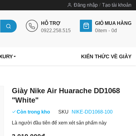
Đăng nhập
Tạo tài khoản
HỖ TRỢ
GIỎ MUA HÀNG
0922.258.515
0
item
0đ
UXURY
KIẾN THỨC VỀ GIÀY
Chuyển
Giày Nike Air Huarache DD1068
đến
"White"
phần
đầu
Còn trong kho
SKU
NIKE-DD1068-100
của
Là người đầu tiên để xem xét sản phẩm này
thư
viện