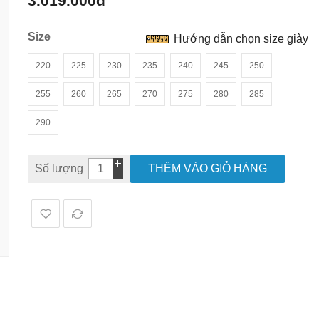
3.019.000đ
hình
ảnh
Size
Hướng dẫn chọn size giày
220
225
230
235
240
245
250
255
260
265
270
275
280
285
290
Số lượng
THÊM VÀO GIỎ HÀNG