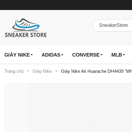
GIÀY NIKE
ADIDAS
CONVERSE
MLB
Trang chủ
Giày Nike
Giày Nike Air Huarache DH4439 "Wh
Chuyển
đến
phần
đầu
của
thư
viện