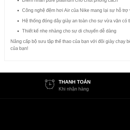
Điểm nhấn pure platinum cho chút phong cách
Công nghệ đệm hơi Air của Nike mang lại sự hỗ trợ v
Hệ thống đóng dây giày an toàn cho sự vừa vặn có t
Thiết kế nhẹ nhàng cho sự di chuyển dễ dàng
Nâng cấp bộ sưu tập thể thao của bạn với đôi giày chạy 
của bạn!
THANH TOÁN
Khi nhận hàng