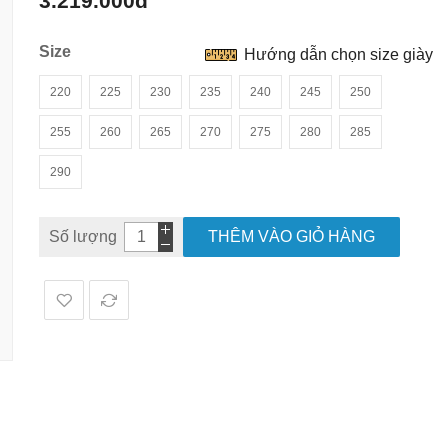
3.219.000đ
hình
ảnh
Size
Hướng dẫn chọn size giày
220
225
230
235
240
245
250
255
260
265
270
275
280
285
290
Số lượng
THÊM VÀO GIỎ HÀNG