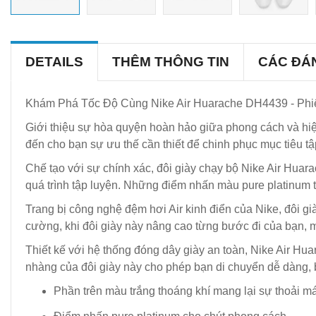
DETAILS
THÊM THÔNG TIN
CÁC ĐÁ
Khám Phá Tốc Độ Cùng Nike Air Huarache DH4439 - Phiê
Giới thiệu sự hòa quyện hoàn hảo giữa phong cách và hi
đến cho bạn sự ưu thế cần thiết để chinh phục mục tiêu tậ
Chế tạo với sự chính xác, đôi giày chạy bộ Nike Air Huara
quá trình tập luyện. Những điểm nhấn màu pure platinum th
Trang bị công nghệ đệm hơi Air kinh điển của Nike, đôi gi
cường, khi đôi giày này nâng cao từng bước đi của bạn, ma
Thiết kế với hệ thống đóng dây giày an toàn, Nike Air H
nhàng của đôi giày này cho phép bạn di chuyển dễ dàng, b
Phần trên màu trắng thoáng khí mang lại sự thoải mái