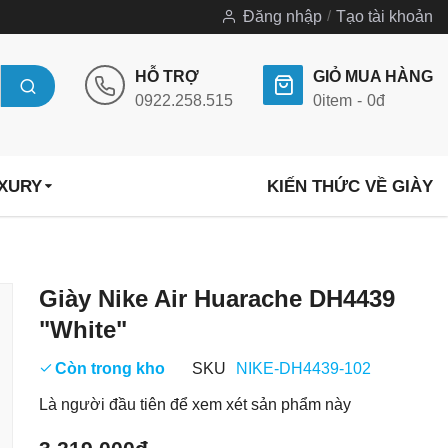
Đăng nhập
Tạo tài khoản
HỖ TRỢ
GIỎ MUA HÀNG
0922.258.515
0
item
0đ
UXURY
KIẾN THỨC VỀ GIÀY
Chuyển
Giày Nike Air Huarache DH4439
đến
"White"
phần
đầu
Còn trong kho
SKU
NIKE-DH4439-102
của
Là người đầu tiên để xem xét sản phẩm này
thư
viện