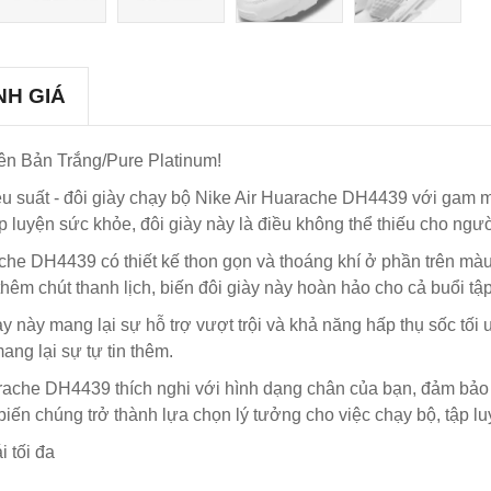
NH GIÁ
n Bản Trắng/Pure Platinum!
ệu suất - đôi giày chạy bộ Nike Air Huarache DH4439 với gam 
p luyện sức khỏe, đôi giày này là điều không thể thiếu cho người
che DH4439 có thiết kế thon gọn và thoáng khí ở phần trên màu 
êm chút thanh lịch, biến đôi giày này hoàn hảo cho cả buổi tập 
ày này mang lại sự hỗ trợ vượt trội và khả năng hấp thụ sốc tố
ng lại sự tự tin thêm.
uarache DH4439 thích nghi với hình dạng chân của bạn, đảm bảo
iến chúng trở thành lựa chọn lý tưởng cho việc chạy bộ, tập lu
 tối đa