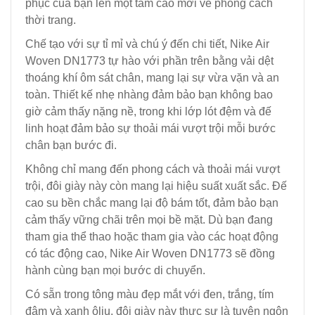
phục của bạn lên một tầm cao mới về phong cách
thời trang.
Chế tạo với sự tỉ mỉ và chú ý đến chi tiết, Nike Air
Woven DN1773 tự hào với phần trên bằng vải dệt
thoáng khí ôm sát chân, mang lại sự vừa vặn và an
toàn. Thiết kế nhẹ nhàng đảm bảo bạn không bao
giờ cảm thấy nặng nề, trong khi lớp lót đệm và đế
linh hoạt đảm bảo sự thoải mái vượt trội mỗi bước
chân bạn bước đi.
Không chỉ mang đến phong cách và thoải mái vượt
trội, đôi giày này còn mang lại hiệu suất xuất sắc. Đế
cao su bền chắc mang lại độ bám tốt, đảm bảo bạn
cảm thấy vững chãi trên mọi bề mặt. Dù bạn đang
tham gia thể thao hoặc tham gia vào các hoạt động
có tác động cao, Nike Air Woven DN1773 sẽ đồng
hành cùng bạn mọi bước di chuyển.
Có sẵn trong tông màu đẹp mắt với đen, trắng, tím
đậm và xanh ôliu, đôi giày này thực sự là tuyên ngôn