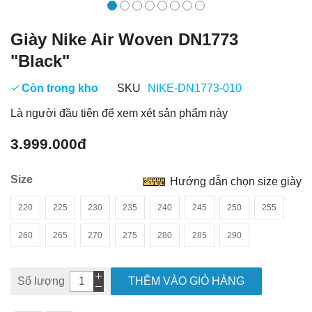
Giày Nike Air Woven DN1773
"Black"
Còn trong kho
SKU
NIKE-DN1773-010
Là người đầu tiên để xem xét sản phẩm này
3.999.000đ
Size
Hướng dẫn chọn size giày
220
225
230
235
240
245
250
255
260
265
270
275
280
285
290
Số lượng
THÊM VÀO GIỎ HÀNG