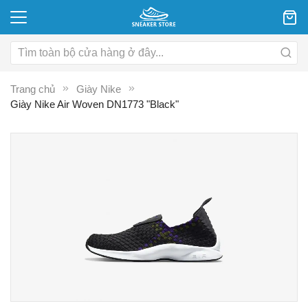
Trang chủ
Giày Nike
Giày Nike Air Woven DN1773 "Black"
Chuyển
C
đến
đ
phần
p
đầu
đ
của
c
thư
th
viện
vi
hình
hì
ảnh
ả