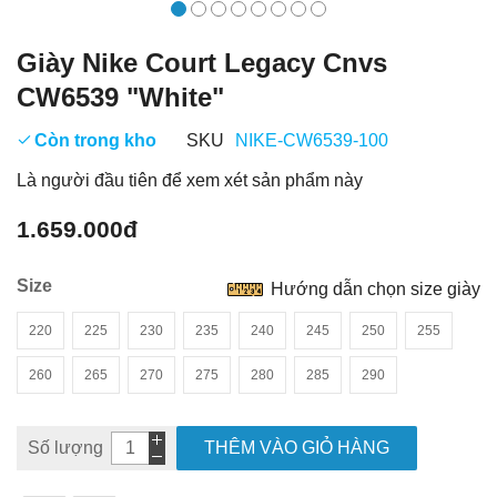
Giày Nike Court Legacy Cnvs
CW6539 "White"
Còn trong kho
SKU
NIKE-CW6539-100
Là người đầu tiên để xem xét sản phẩm này
1.659.000đ
Size
Hướng dẫn chọn size giày
220
225
230
235
240
245
250
255
260
265
270
275
280
285
290
Số lượng
THÊM VÀO GIỎ HÀNG