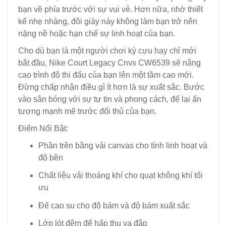
bạn về phía trước với sự vui vẻ. Hơn nữa, nhờ thiết
kế nhẹ nhàng, đôi giày này không làm bạn trở nên
nặng nề hoặc hạn chế sự linh hoạt của bạn.
Cho dù bạn là một người chơi kỳ cựu hay chỉ mới
bắt đầu, Nike Court Legacy Cnvs CW6539 sẽ nâng
cao trình độ thi đấu của bạn lên một tầm cao mới.
Đừng chấp nhận điều gì ít hơn là sự xuất sắc. Bước
vào sân bóng với sự tự tin và phong cách, để lại ấn
tượng mạnh mẽ trước đối thủ của bạn.
Điểm Nổi Bật:
Phần trên bằng vải canvas cho tính linh hoạt và
độ bền
Chất liệu vải thoáng khí cho quạt không khí tối
ưu
Đế cao su cho độ bám và độ bám xuất sắc
Lớp lót đệm để hấp thụ va đập