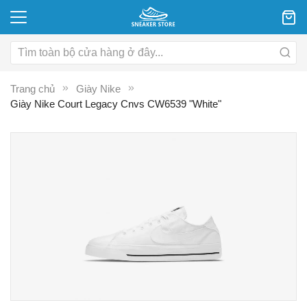
Trang chủ
Giày Nike
Giày Nike Court Legacy Cnvs CW6539 "White"
Chuyển
C
đến
đ
phần
p
đầu
đ
của
c
thư
th
viện
vi
hình
hì
ảnh
ả