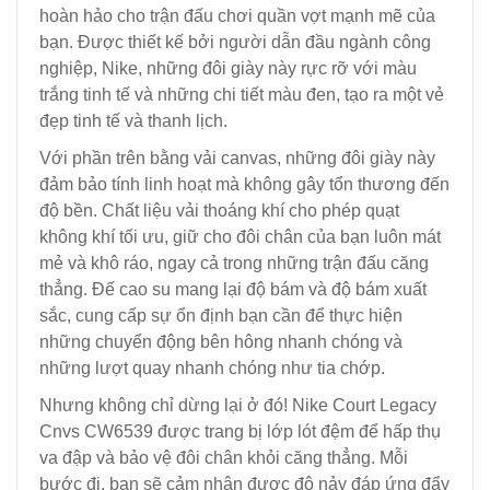
hoàn hảo cho trận đấu chơi quần vợt mạnh mẽ của
bạn. Được thiết kế bởi người dẫn đầu ngành công
nghiệp, Nike, những đôi giày này rực rỡ với màu
trắng tinh tế và những chi tiết màu đen, tạo ra một vẻ
đẹp tinh tế và thanh lịch.
Với phần trên bằng vải canvas, những đôi giày này
đảm bảo tính linh hoạt mà không gây tổn thương đến
độ bền. Chất liệu vải thoáng khí cho phép quạt
không khí tối ưu, giữ cho đôi chân của bạn luôn mát
mẻ và khô ráo, ngay cả trong những trận đấu căng
thẳng. Đế cao su mang lại độ bám và độ bám xuất
sắc, cung cấp sự ổn định bạn cần để thực hiện
những chuyển động bên hông nhanh chóng và
những lượt quay nhanh chóng như tia chớp.
Nhưng không chỉ dừng lại ở đó! Nike Court Legacy
Cnvs CW6539 được trang bị lớp lót đệm để hấp thụ
va đập và bảo vệ đôi chân khỏi căng thẳng. Mỗi
bước đi, bạn sẽ cảm nhận được độ nảy đáp ứng đẩy