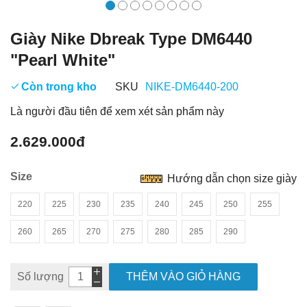
Giày Nike Dbreak Type DM6440
"Pearl White"
Còn trong kho
SKU
NIKE-DM6440-200
Là người đầu tiên để xem xét sản phẩm này
2.629.000đ
Size
Hướng dẫn chọn size giày
220
225
230
235
240
245
250
255
260
265
270
275
280
285
290
Số lượng
THÊM VÀO GIỎ HÀNG