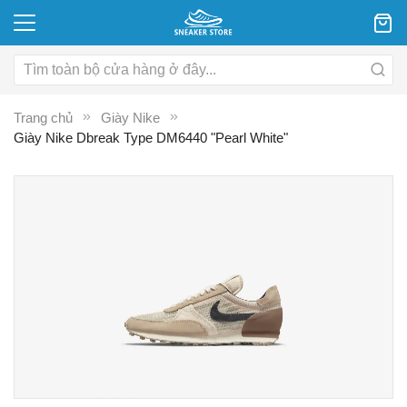
Trang chủ
Giày Nike
Giày Nike Dbreak Type DM6440 "Pearl White"
Chuyển
C
đến
đ
phần
p
đầu
đ
của
c
thư
th
viện
vi
hình
hì
ảnh
ả