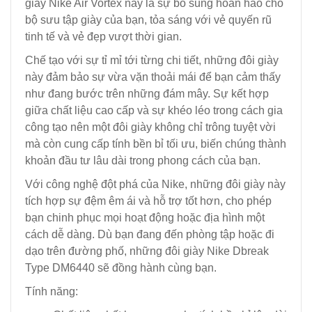
giày Nike Air Vortex này là sự bổ sung hoàn hảo cho
bộ sưu tập giày của bạn, tỏa sáng với vẻ quyến rũ
tinh tế và vẻ đẹp vượt thời gian.
Chế tạo với sự tỉ mỉ tới từng chi tiết, những đôi giày
này đảm bảo sự vừa vặn thoải mái để bạn cảm thấy
như đang bước trên những đám mây. Sự kết hợp
giữa chất liệu cao cấp và sự khéo léo trong cách gia
công tạo nên một đôi giày không chỉ trông tuyệt vời
mà còn cung cấp tính bền bỉ tối ưu, biến chúng thành
khoản đầu tư lâu dài trong phong cách của bạn.
Với công nghệ đột phá của Nike, những đôi giày này
tích hợp sự đệm êm ái và hỗ trợ tốt hơn, cho phép
bạn chinh phục mọi hoạt động hoặc địa hình một
cách dễ dàng. Dù bạn đang đến phòng tập hoặc đi
dạo trên đường phố, những đôi giày Nike Dbreak
Type DM6440 sẽ đồng hành cùng bạn.
Tính năng: