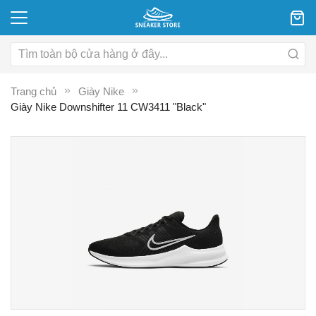
Trang chủ
Giày Nike
Giày Nike Downshifter 11 CW3411 "Black"
Chuyển
C
đến
đ
phần
p
đầu
đ
của
c
thư
th
viện
vi
hình
hì
ảnh
ả