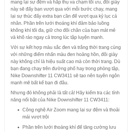
mang lại sự đệm và hấp thụ va chạm tối ưu, đôi giày
này sẽ đẩy bạn vượt qua với mỗi bước chạy, mang
lại sự thúc đẩy extra bạn cần để vượt qua kỷ lục cá
nhân. Phần trên lưới thoáng khí đảm bảo luồng
không khí tối đa, giữ cho đôi chân của bạn mát mẻ
và khô ráo ngay cả trong lúc tập luyện mạnh.
Với sự kết hợp màu sắc đen và trắng thời trang cùng
với những điểm nhấn màu đen hoảng hồn, đôi giày
này không chỉ là hiệu suất cao mà còn thời trang. Dù
bạn đang chạy trên đường phố hay trong phòng tập,
Nike Downshifter 11 CW3411 sẽ tạo nên tuyên ngôn
mạnh mẽ bất kể bạn đi đâu.
Nhưng đó không phải là tất cả! Hãy kiểm tra các tính
năng nổi bật của Nike Downshifter 11 CW3411:
Công nghệ Air Zoom mang lại sự đệm và thoải
mái vượt trội
Phần trên lưới thoáng khí để tăng cường lưu