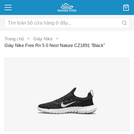
Trang chủ
Giày Nike
Giày Nike Free Rn 5 0 Next Nature CZ1891 "Black"
Chuyển
C
đến
đ
phần
p
đầu
đ
của
c
thư
th
viện
vi
hình
hì
ảnh
ả