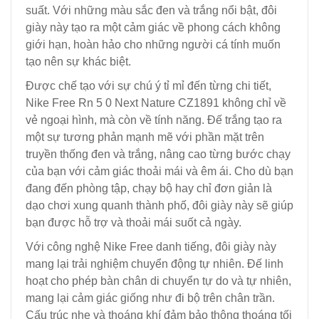
suất. Với những màu sắc đen và trắng nổi bật, đôi
giày này tạo ra một cảm giác về phong cách không
giới hạn, hoàn hảo cho những người cá tính muốn
tạo nên sự khác biệt.
Được chế tạo với sự chú ý tỉ mỉ đến từng chi tiết,
Nike Free Rn 5 0 Next Nature CZ1891 không chỉ về
vẻ ngoại hình, mà còn về tính năng. Đế trắng tạo ra
một sự tương phản mạnh mẽ với phần mặt trên
truyền thống đen và trắng, nâng cao từng bước chạy
của bạn với cảm giác thoải mái và êm ái. Cho dù bạn
đang đến phòng tập, chạy bộ hay chỉ đơn giản là
dạo chơi xung quanh thành phố, đôi giày này sẽ giúp
bạn được hỗ trợ và thoải mái suốt cả ngày.
Với công nghệ Nike Free danh tiếng, đôi giày này
mang lại trải nghiệm chuyển động tự nhiên. Đế linh
hoạt cho phép bàn chân di chuyển tự do và tự nhiên,
mang lại cảm giác giống như đi bộ trên chân trần.
Cấu trúc nhẹ và thoáng khí đảm bảo thông thoáng tối