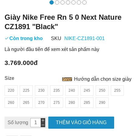
Giày Nike Free Rn 5 0 Next Nature
CZ1891 "Black"
Còn trong kho
SKU
NIKE-CZ1891-001
Là người đầu tiên để xem xét sản phẩm này
3.769.000đ
Size
Hướng dẫn chọn size giày
220
225
230
235
240
245
250
255
260
265
270
275
280
285
290
Số lượng
THÊM VÀO GIỎ HÀNG