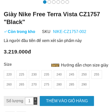
Giày Nike Free Terra Vista CZ1757
"Black"
Còn trong kho
SKU
NIKE-CZ1757-002
Là người đầu tiên để xem xét sản phẩm này
3.219.000đ
Size
Hướng dẫn chọn size giày
220
225
230
235
240
245
250
255
260
265
270
275
280
285
290
Số lượng
THÊM VÀO GIỎ HÀNG