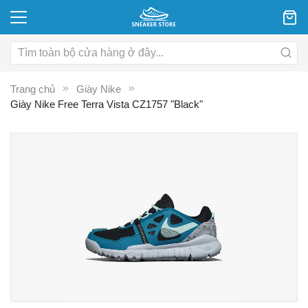
Trang chủ
Giày Nike
Giày Nike Free Terra Vista CZ1757 "Black"
Chuyển
C
đến
đ
phần
p
đầu
đ
của
c
thư
th
viện
vi
hình
hì
ảnh
ả