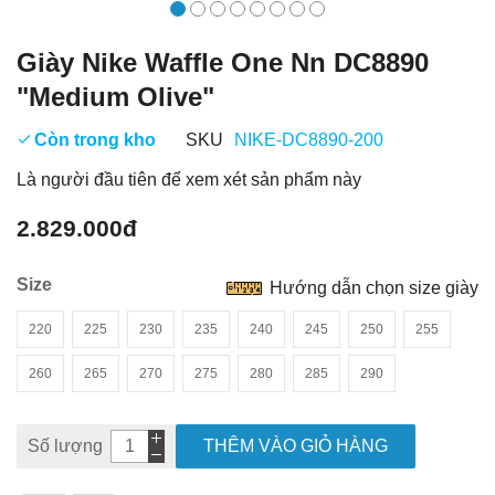
Giày Nike Waffle One Nn DC8890
"Medium Olive"
Còn trong kho
SKU
NIKE-DC8890-200
Là người đầu tiên để xem xét sản phẩm này
2.829.000đ
Size
Hướng dẫn chọn size giày
220
225
230
235
240
245
250
255
260
265
270
275
280
285
290
Số lượng
THÊM VÀO GIỎ HÀNG