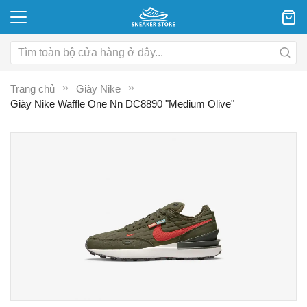
Trang chủ
Giày Nike
Giày Nike Waffle One Nn DC8890 "Medium Olive"
Chuyển
C
đến
đ
phần
p
đầu
đ
của
c
thư
th
viện
vi
hình
hì
ảnh
ả