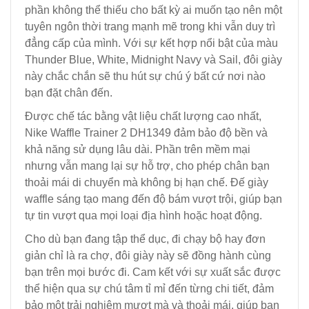
phần không thể thiếu cho bất kỳ ai muốn tạo nên một
tuyên ngôn thời trang mạnh mẽ trong khi vẫn duy trì
đẳng cấp của mình. Với sự kết hợp nổi bật của màu
Thunder Blue, White, Midnight Navy và Sail, đôi giày
này chắc chắn sẽ thu hút sự chú ý bất cứ nơi nào
bạn đặt chân đến.
Được chế tác bằng vật liệu chất lượng cao nhất,
Nike Waffle Trainer 2 DH1349 đảm bảo độ bền và
khả năng sử dụng lâu dài. Phần trên mềm mại
nhưng vẫn mang lại sự hỗ trợ, cho phép chân bạn
thoải mái di chuyển mà không bị hạn chế. Đế giày
waffle sáng tạo mang đến độ bám vượt trội, giúp bạn
tự tin vượt qua mọi loại địa hình hoặc hoạt động.
Cho dù bạn đang tập thể dục, đi chạy bộ hay đơn
giản chỉ là ra chợ, đôi giày này sẽ đồng hành cùng
bạn trên mọi bước đi. Cam kết với sự xuất sắc được
thể hiện qua sự chú tâm tỉ mỉ đến từng chi tiết, đảm
bảo một trải nghiệm mượt mà và thoải mái, giúp bạn