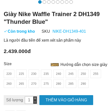
Giày Nike Waffle Trainer 2 DH1349
"Thunder Blue"
Còn trong kho
SKU
NIKE-DH1349-401
Là người đầu tiên để xem xét sản phẩm này
2.439.000đ
Size
Hướng dẫn chọn size giày
220
225
230
235
240
245
250
255
260
265
270
275
280
285
290
Số lượng
THÊM VÀO GIỎ HÀNG