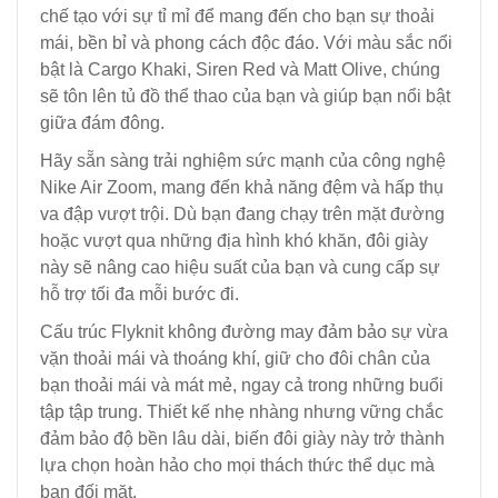
chế tạo với sự tỉ mỉ để mang đến cho bạn sự thoải
mái, bền bỉ và phong cách độc đáo. Với màu sắc nổi
bật là Cargo Khaki, Siren Red và Matt Olive, chúng
sẽ tôn lên tủ đồ thể thao của bạn và giúp bạn nổi bật
giữa đám đông.
Hãy sẵn sàng trải nghiệm sức mạnh của công nghệ
Nike Air Zoom, mang đến khả năng đệm và hấp thụ
va đập vượt trội. Dù bạn đang chạy trên mặt đường
hoặc vượt qua những địa hình khó khăn, đôi giày
này sẽ nâng cao hiệu suất của bạn và cung cấp sự
hỗ trợ tối đa mỗi bước đi.
Cấu trúc Flyknit không đường may đảm bảo sự vừa
vặn thoải mái và thoáng khí, giữ cho đôi chân của
bạn thoải mái và mát mẻ, ngay cả trong những buổi
tập tập trung. Thiết kế nhẹ nhàng nhưng vững chắc
đảm bảo độ bền lâu dài, biến đôi giày này trở thành
lựa chọn hoàn hảo cho mọi thách thức thể dục mà
bạn đối mặt.