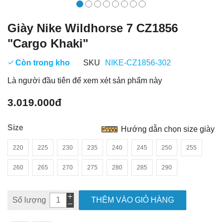
Giày Nike Wildhorse 7 CZ1856
"Cargo Khaki"
Còn trong kho
SKU
NIKE-CZ1856-302
Là người đầu tiên để xem xét sản phẩm này
3.019.000đ
Size
Hướng dẫn chọn size giày
220
225
230
235
240
245
250
255
260
265
270
275
280
285
290
Số lượng
THÊM VÀO GIỎ HÀNG