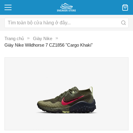
Trang chủ
Giày Nike
Giày Nike Wildhorse 7 CZ1856 "Cargo Khaki"
Chuyển
C
đến
đ
phần
p
đầu
đ
của
c
thư
th
viện
vi
hình
hì
ảnh
ả