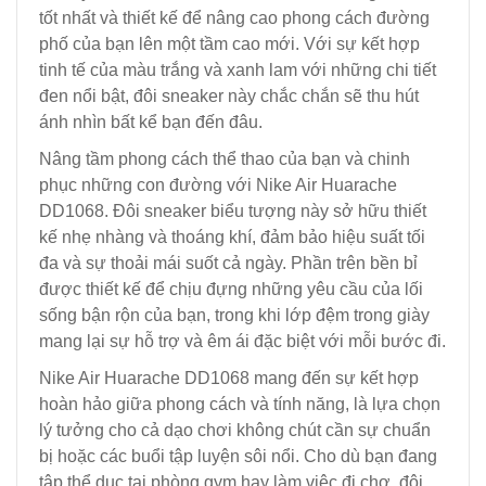
tốt nhất và thiết kế để nâng cao phong cách đường
phố của bạn lên một tầm cao mới. Với sự kết hợp
tinh tế của màu trắng và xanh lam với những chi tiết
đen nổi bật, đôi sneaker này chắc chắn sẽ thu hút
ánh nhìn bất kể bạn đến đâu.
Nâng tầm phong cách thể thao của bạn và chinh
phục những con đường với Nike Air Huarache
DD1068. Đôi sneaker biểu tượng này sở hữu thiết
kế nhẹ nhàng và thoáng khí, đảm bảo hiệu suất tối
đa và sự thoải mái suốt cả ngày. Phần trên bền bỉ
được thiết kế để chịu đựng những yêu cầu của lối
sống bận rộn của bạn, trong khi lớp đệm trong giày
mang lại sự hỗ trợ và êm ái đặc biệt với mỗi bước đi.
Nike Air Huarache DD1068 mang đến sự kết hợp
hoàn hảo giữa phong cách và tính năng, là lựa chọn
lý tưởng cho cả dạo chơi không chút cần sự chuẩn
bị hoặc các buổi tập luyện sôi nổi. Cho dù bạn đang
tập thể dục tại phòng gym hay làm việc đi chợ, đôi