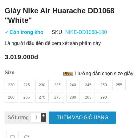
Giày Nike Air Huarache DD1068
"White"
Còn trong kho
SKU
NIKE-DD1068-100
Là người đầu tiên để xem xét sản phẩm này
3.019.000đ
Size
Hướng dẫn chọn size giày
220
225
230
235
240
245
250
255
260
265
270
275
280
285
290
Số lượng
THÊM VÀO GIỎ HÀNG