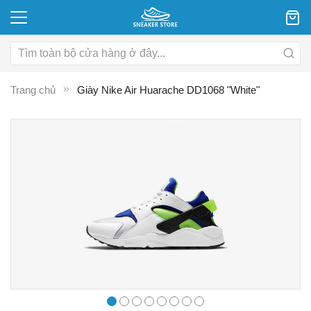
Trang chủ
Giày Nike Air Huarache DD1068 "White"
Chuyển
C
đến
đ
phần
p
đầu
đ
của
c
thư
th
viện
vi
hình
hì
ảnh
ả