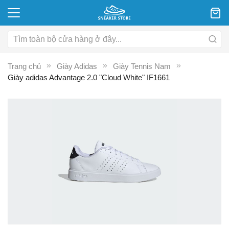
Trang chủ
Giày Adidas
Giày Tennis Nam
Giày adidas Advantage 2.0 "Cloud White" IF1661
Chuyển
C
đến
đ
phần
p
đầu
đ
của
c
thư
th
viện
vi
hình
hì
ảnh
ả