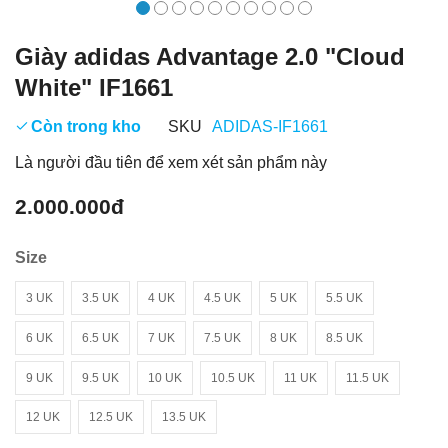
Giày adidas Advantage 2.0 "Cloud
White" IF1661
Còn trong kho
SKU
ADIDAS-IF1661
Là người đầu tiên để xem xét sản phẩm này
2.000.000đ
Size
3 UK
3.5 UK
4 UK
4.5 UK
5 UK
5.5 UK
6 UK
6.5 UK
7 UK
7.5 UK
8 UK
8.5 UK
9 UK
9.5 UK
10 UK
10.5 UK
11 UK
11.5 UK
12 UK
12.5 UK
13.5 UK