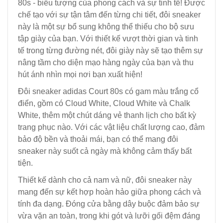
80s - biểu tượng của phong cách và sự tinh tế! Được
chế tạo với sự tận tâm đến từng chi tiết, đôi sneaker
này là một sự bổ sung không thể thiếu cho bộ sưu
tập giày của bạn. Với thiết kế vượt thời gian và tinh
tế trong từng đường nét, đôi giày này sẽ tạo thêm sự
nâng tầm cho diện mạo hàng ngày của bạn và thu
hút ánh nhìn mọi nơi bạn xuất hiện!
Đôi sneaker adidas Court 80s có gam màu trắng cổ
điển, gồm có Cloud White, Cloud White và Chalk
White, thêm một chút dáng vẻ thanh lịch cho bất kỳ
trang phục nào. Với các vật liệu chất lượng cao, đảm
bảo độ bền và thoải mái, bạn có thể mang đôi
sneaker này suốt cả ngày mà không cảm thấy bất
tiện.
Thiết kế dành cho cả nam và nữ, đôi sneaker này
mang đến sự kết hợp hoàn hảo giữa phong cách và
tính đa dạng. Đóng cửa bằng dây buộc đảm bảo sự
vừa vặn an toàn, trong khi gót và lưỡi gối đệm đáng