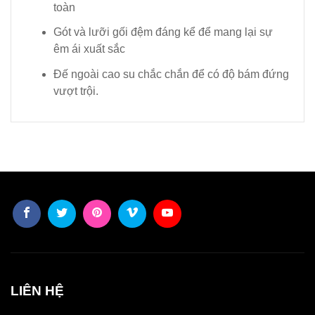
toàn
Gót và lưỡi gối đệm đáng kể để mang lại sự
êm ái xuất sắc
Đế ngoài cao su chắc chắn để có độ bám đứng
vượt trội.
LIÊN HỆ