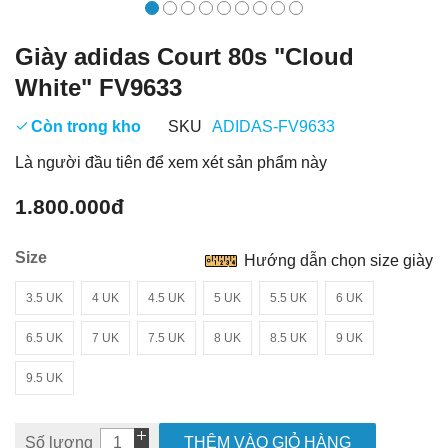
Giày adidas Court 80s "Cloud
White" FV9633
Còn trong kho
SKU
ADIDAS-FV9633
Là người đầu tiên để xem xét sản phẩm này
1.800.000đ
Size
Hướng dẫn chọn size giày
3.5 UK
4 UK
4.5 UK
5 UK
5.5 UK
6 UK
6.5 UK
7 UK
7.5 UK
8 UK
8.5 UK
9 UK
9.5 UK
Số lượng
THÊM VÀO GIỎ HÀNG