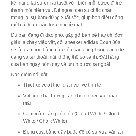
kể mang lại sự êm ái tuyệt vời, biến mỗi bước đi trở
thành một niềm vui. Đế ngoài cao su chắc chắn
mang lại sự bám đứng xuất sắc, giúp bạn điều động
một cách an toàn trên mọi bề mặt.
Dù bạn đang đi dạo phố, gặp gỡ bạn bè hay chỉ đơn
giản là chạy việc vặt, đôi sneaker adidas Court 80s
sẽ là lựa chọn hàng đầu của bạn cho phong cách dễ
dàng và sự thoải mái không thể so sánh. Đặt hàng
của bạn ngay hôm nay và tự tin bước ra ngoài!
Đặc điểm nổi bật:
Thiết kế vượt thời gian với vẻ tinh tế
Vật liệu chất lượng cao cho độ bền và thoải
mái
Gam màu trắng cổ điển (Cloud White / Cloud
White / Chalk White)
Đóng cửa bằng dây buộc để có sự vừa vặn an