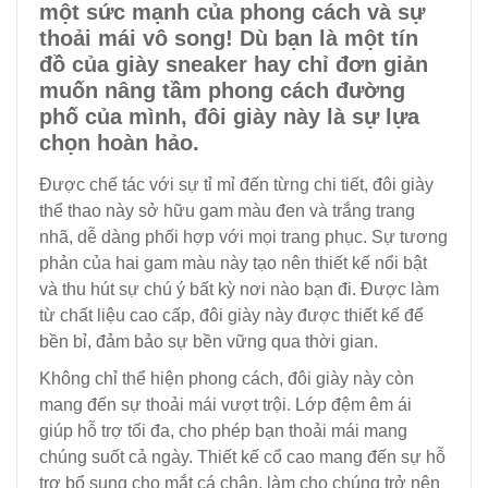
một sức mạnh của phong cách và sự
thoải mái vô song! Dù bạn là một tín
đồ của giày sneaker hay chỉ đơn giản
muốn nâng tầm phong cách đường
phố của mình, đôi giày này là sự lựa
chọn hoàn hảo.
Được chế tác với sự tỉ mỉ đến từng chi tiết, đôi giày
thể thao này sở hữu gam màu đen và trắng trang
nhã, dễ dàng phối hợp với mọi trang phục. Sự tương
phản của hai gam màu này tạo nên thiết kế nổi bật
và thu hút sự chú ý bất kỳ nơi nào bạn đi. Được làm
từ chất liệu cao cấp, đôi giày này được thiết kế để
bền bỉ, đảm bảo sự bền vững qua thời gian.
Không chỉ thể hiện phong cách, đôi giày này còn
mang đến sự thoải mái vượt trội. Lớp đệm êm ái
giúp hỗ trợ tối đa, cho phép bạn thoải mái mang
chúng suốt cả ngày. Thiết kế cổ cao mang đến sự hỗ
trợ bổ sung cho mắt cá chân, làm cho chúng trở nên