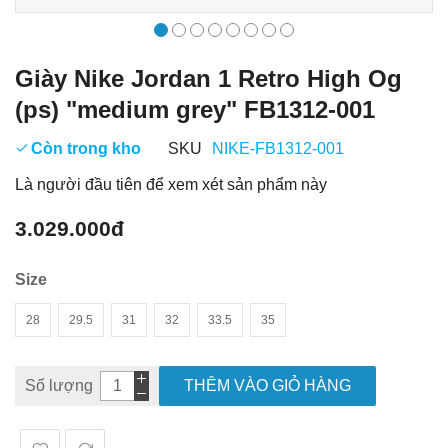
Giày Nike Jordan 1 Retro High Og
(ps) "medium grey" FB1312-001
Còn trong kho
SKU
NIKE-FB1312-001
Là người đầu tiên để xem xét sản phẩm này
3.029.000đ
Size
28
29.5
31
32
33.5
35
Số lượng
THÊM VÀO GIỎ HÀNG