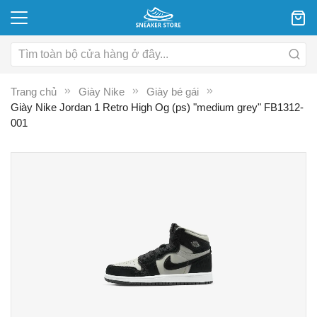
Trang chủ
Giày Nike
Giày bé gái
Giày Nike Jordan 1 Retro High Og (ps) "medium grey" FB1312-
001
Chuyển
C
đến
đ
phần
p
đầu
đ
của
c
thư
th
viện
vi
hình
hì
ảnh
ả