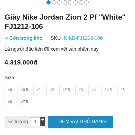
Giày Nike Jordan Zion 2 Pf "White"
FJ1212-106
Còn trong kho
SKU
NIKE-FJ1212-106
Là người đầu tiên để xem xét sản phẩm này
4.319.000đ
Size
40
40.5
41
42
42.5
43
44
44.5
45
46
47.5
Số lượng
THÊM VÀO GIỎ HÀNG