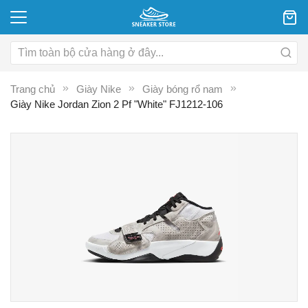
Trang chủ
Giày Nike
Giày bóng rổ nam
Giày Nike Jordan Zion 2 Pf "White" FJ1212-106
Chuyển
C
đến
đ
phần
p
đầu
đ
của
c
thư
th
viện
vi
hình
hì
ảnh
ả