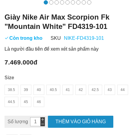
Giày Nike Air Max Scorpion Fk
"Mountain White" FD4319-101
Còn trong kho
SKU
NIKE-FD4319-101
Là người đầu tiên để xem xét sản phẩm này
7.469.000đ
Size
38.5
39
40
40.5
41
42
42.5
43
44
44.5
45
46
Số lượng
THÊM VÀO GIỎ HÀNG