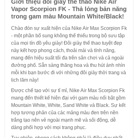
Giới thiệu đôi giày thể thao Nike Air
Vapor Scorpion FK - Thả lỏng bản năng
trong gam màu Mountain White/Black!
Chào đón sự xuất hiện của Nike Air Max Scorpion Fk
- một phần bổ sung không thể thiếu trong bộ sưu tập
của mọi tín đồ yêu giày! Đôi giày thể thao tuyệt đẹp
này kết hợp phong cách, thoải mái và tính năng,
mang đến hiệu suất tối đa trên sân chơi và cả ngoài
đường phố. Sẵn sàng thăng hoa và thu hút ánh nhìn
mỗi khi bạn bước đi với những đôi giày thời trang và
lịch lãm này!
Được chế tạo với sự tỉ mỉ, Nike Air Max Scorpion Fk
mang đến thiết kế hiện đại với gam màu nổi bật gồm
Mountain White, White, Sand White và Black. Sự kết
hợp tương phản của các mảng màu đen trên nền
trắng tạo nên vẻ ngoài mạnh mẽ và sôi động, dễ
dàng phối hợp với mọi trang phục.
Tuy nhiên, phong cách không phải là điều duy nhất