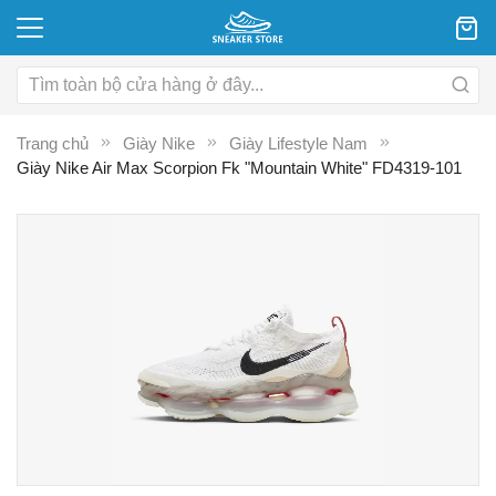
Trang chủ
Giày Nike
Giày Lifestyle Nam
Giày Nike Air Max Scorpion Fk "Mountain White" FD4319-101
Chuyển
C
đến
đ
phần
p
đầu
đ
của
c
thư
th
viện
vi
hình
hì
ảnh
ả