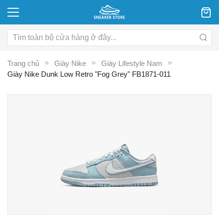
Trang chủ
Giày Nike
Giày Lifestyle Nam
Giày Nike Dunk Low Retro "Fog Grey" FB1871-011
Chuyển
C
đến
đ
phần
p
đầu
đ
của
c
thư
th
viện
vi
hình
hì
ảnh
ả