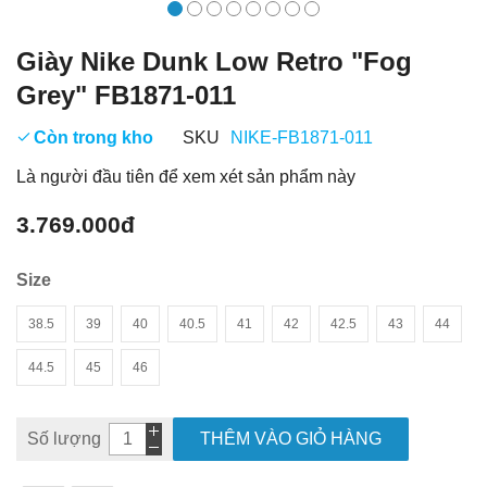
Giày Nike Dunk Low Retro "Fog
Grey" FB1871-011
Còn trong kho
SKU
NIKE-FB1871-011
Là người đầu tiên để xem xét sản phẩm này
3.769.000đ
Size
38.5
39
40
40.5
41
42
42.5
43
44
44.5
45
46
Số lượng
THÊM VÀO GIỎ HÀNG