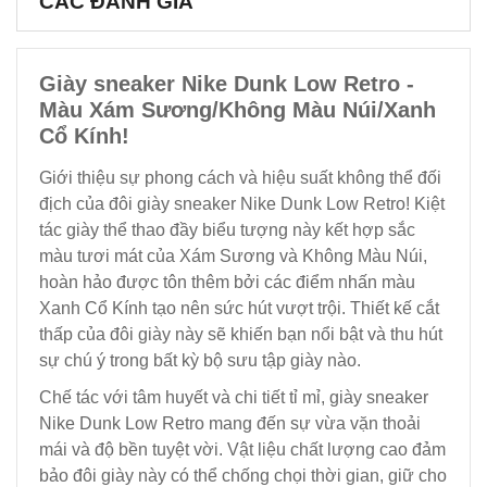
CÁC ĐÁNH GIÁ
Giày sneaker Nike Dunk Low Retro -
Màu Xám Sương/Không Màu Núi/Xanh
Cổ Kính!
Giới thiệu sự phong cách và hiệu suất không thể đối
địch của đôi giày sneaker Nike Dunk Low Retro! Kiệt
tác giày thể thao đầy biểu tượng này kết hợp sắc
màu tươi mát của Xám Sương và Không Màu Núi,
hoàn hảo được tôn thêm bởi các điểm nhấn màu
Xanh Cổ Kính tạo nên sức hút vượt trội. Thiết kế cắt
thấp của đôi giày này sẽ khiến bạn nổi bật và thu hút
sự chú ý trong bất kỳ bộ sưu tập giày nào.
Chế tác với tâm huyết và chi tiết tỉ mỉ, giày sneaker
Nike Dunk Low Retro mang đến sự vừa vặn thoải
mái và độ bền tuyệt vời. Vật liệu chất lượng cao đảm
bảo đôi giày này có thể chống chọi thời gian, giữ cho