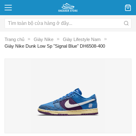
Trang chủ
Giày Nike
Giày Lifestyle Nam
Giày Nike Dunk Low Sp "Signal Blue" DH6508-400
Chuyển
C
đến
đ
phần
p
đầu
đ
của
c
thư
th
viện
vi
hình
hì
ảnh
ả