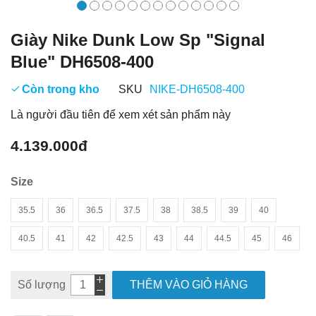
Giày Nike Dunk Low Sp "Signal
Blue" DH6508-400
Còn trong kho
SKU
NIKE-DH6508-400
Là người đầu tiên để xem xét sản phẩm này
4.139.000đ
Size
35.5
36
36.5
37.5
38
38.5
39
40
40.5
41
42
42.5
43
44
44.5
45
46
Số lượng
THÊM VÀO GIỎ HÀNG