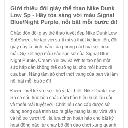
Giới thiệu đôi giày thể thao Nike Dunk
Low Sp - Hãy tỏa sáng với màu Signal
Blue/Night Purple, nổi bật mỗi bước đi!
Chào đón đôi giày thể thao tuyệt đẹp Nike Dunk Low
Sp! Được chế tạo với sự tỉ mỉ và thiết kế tiên tiến, đôi
giày này là hình mẫu của phong cách và sự thoải
mái. Sự kết hợp màu sắc sặc sỡ của Signal Blue,
Night Purple, Cream Yellow và White tạo nên một
sức hấp dẫn không thể cưỡng lại cho mỗi bước đi
của bạn. Nâng tầm trò chơi thời trang của bạn và làm
nổi bật mỗi bước đi!
Được thiết kế với sự chú ý đặc biệt, Nike Dunk Low
Sp có cấu trúc bền chắc đảm bảo hiệu suất lâu dài
và thoải mái tuyệt vời. Chất liệu cao cấp được sử
dụng trong quá trình tạo ra giày mang lại sự vừa vặn
và hỗ trợ vượt trội, là lựa chọn hoàn hảo cho bất kỳ
hoạt động nào, từ chạy bộ đến dạo chơi xung quanh