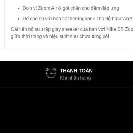
Đơn vị Zoom Air ở gót chân cho đệm đáp ứng
Đế cao su với họa tiết herringbone cho độ bám vượt t
Cải tiến bộ sưu tập giày sneaker của bạn với Nike SB Zo
giữa thời trang và hiệu suất như chưa từng có!
THANH TOÁN
Khi nhận hàng