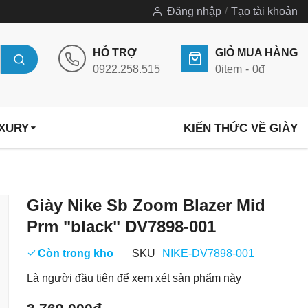
Đăng nhập
Tạo tài khoản
HỖ TRỢ
GIỎ MUA HÀNG
0922.258.515
0
item
0đ
UXURY
KIẾN THỨC VỀ GIÀY
Chuyển
Giày Nike Sb Zoom Blazer Mid
đến
Prm "black" DV7898-001
phần
đầu
Còn trong kho
SKU
NIKE-DV7898-001
của
Là người đầu tiên để xem xét sản phẩm này
thư
viện