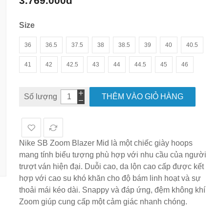
3.769.000đ
hình
ảnh
Size
36
36.5
37.5
38
38.5
39
40
40.5
41
42
42.5
43
44
44.5
45
46
Số lượng
THÊM VÀO GIỎ HÀNG
Nike SB Zoom Blazer Mid là một chiếc giày hoops
mang tính biểu tượng phù hợp với nhu cầu của người
trượt ván hiện đại. Duỗi cao, da lộn cao cấp được kết
hợp với cao su khó khăn cho độ bám linh hoạt và sự
thoải mái kéo dài. Snappy và đáp ứng, đệm không khí
Zoom giúp cung cấp một cảm giác nhanh chóng.