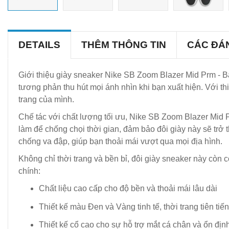
DETAILS
THÊM THÔNG TIN
CÁC ĐÁ
Giới thiệu giày sneaker Nike SB Zoom Blazer Mid Prm - B
tương phản thu hút mọi ánh nhìn khi bạn xuất hiện. Với thi
trang của mình.
Chế tác với chất lượng tối ưu, Nike SB Zoom Blazer Mid P
làm để chống chọi thời gian, đảm bảo đôi giày này sẽ tr
chống va đập, giúp bạn thoải mái vượt qua mọi địa hình.
Không chỉ thời trang và bền bỉ, đôi giày sneaker này còn 
chính:
Chất liệu cao cấp cho độ bền và thoải mái lâu dài
Thiết kế màu Đen và Vàng tinh tế, thời trang tiên tiến
Thiết kế cổ cao cho sự hỗ trợ mắt cá chân và ổn địn