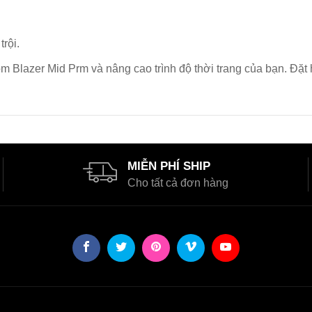
rội.
om Blazer Mid Prm và nâng cao trình độ thời trang của bạn. Đặ
MIỄN PHÍ SHIP
Cho tất cả đơn hàng