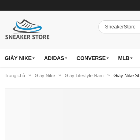
GIÀY NIKE
ADIDAS
CONVERSE
MLB
Trang chủ
Giày Nike
Giày Lifestyle Nam
Giày Nike S
Chuyển
đến
phần
đầu
của
thư
viện