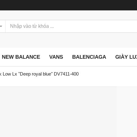
NEW BALANCE
VANS
BALENCIAGA
GIÀY L
k Low Lx "Deep royal blue" DV7411-400