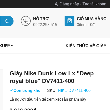
Đăng nhập
Tạo tài khoản
HỖ TRỢ
GIỎ MUA HÀNG
0922.258.515
0
item
0đ
UXURY
KIẾN THỨC VỀ GIÀY
Chuyển
Giày Nike Dunk Low Lx "Deep
đến
royal blue" DV7411-400
phần
đầu
Còn trong kho
SKU
NIKE-DV7411-400
của
Là người đầu tiên để xem xét sản phẩm này
thư
viện