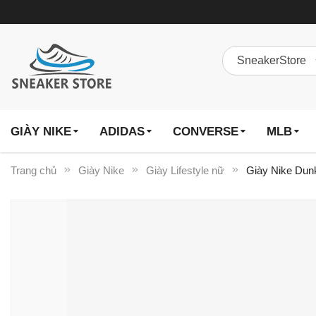
GIÀY NIKE
ADIDAS
CONVERSE
MLB
Trang chủ
Giày Nike
Giày Lifestyle nữ
Giày Nike Dun
Chuyển
đến
phần
đầu
của
thư
viện