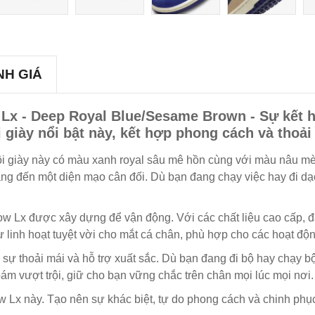
NH GIÁ
w Lx - Deep Royal Blue/Sesame Brown - Sự kết 
 giày nổi bật này, kết hợp phong cách và tho
, đôi giày này có màu xanh royal sâu mê hồn cùng với màu nâu m
ang đến một diện mạo cân đối. Dù bạn đang chạy việc hay đi dạo
 Lx được xây dựng để vận động. Với các chất liệu cao cấp, đảm
sự linh hoạt tuyệt vời cho mắt cá chân, phù hợp cho các hoạt độn
sự thoải mái và hỗ trợ xuất sắc. Dù bạn đang đi bộ hay chạy b
m vượt trội, giữ cho bạn vững chắc trên chân mọi lúc mọi nơi.
 Lx này. Tạo nên sự khác biệt, tự do phong cách và chinh phục