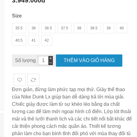
3.949.000đ
hình
ảnh
Size
35.5
36
36.5
37.5
38
38.5
39
40
40.5
41
42
Số lượng
THÊM VÀO GIỎ HÀNG
Đơn giản, đừng làm phức tạp mọi thứ. Giày thể thao
của Nike Dunk Lx giúp bạn dễ dàng trả lời mùa giải.
Chiếc giày được làm từ sự khéo léo bằng da chất
lượng cao để làm mới ngoại hình cổ điển. Lớp lót thoải
mái và thẻ lưỡi thanh lịch và các chi tiết nổi bật khác để
cải thiện phong cách mặc quần áo. Thiết kế tương
phản làm cho bạn bình tĩnh đối phó với mùa thay đổi tủ