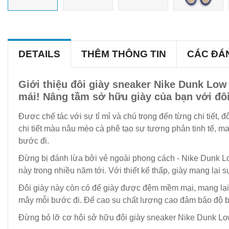
DETAILS
THÊM THÔNG TIN
CÁC ĐÁ
Giới thiệu đôi giày sneaker Nike Dunk Lo
mái! Nâng tầm sở hữu giày của bạn với đôi
Được chế tác với sự tỉ mỉ và chú trọng đến từng chi tiết
chi tiết màu nâu mèo cà phê tạo sự tương phản tinh tế, m
bước đi.
Đừng bị đánh lừa bởi vẻ ngoài phong cách - Nike Dunk Low
này trong nhiều năm tới. Với thiết kế thấp, giày mang lại 
Đôi giày này còn có đế giày được đệm mềm mại, mang lại 
mây mỗi bước đi. Đế cao su chất lượng cao đảm bảo độ bá
Đừng bỏ lỡ cơ hội sở hữu đôi giày sneaker Nike Dunk Low