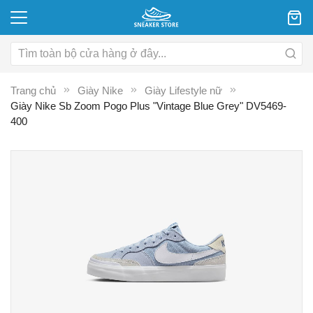
Trang chủ
Giày Nike
Giày Lifestyle nữ
Giày Nike Sb Zoom Pogo Plus "Vintage Blue Grey" DV5469-
400
Chuyển
C
đến
đ
phần
p
đầu
đ
của
c
thư
th
viện
vi
hình
hì
ảnh
ả