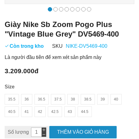
Giày Nike Sb Zoom Pogo Plus
"Vintage Blue Grey" DV5469-400
Còn trong kho
SKU
NIKE-DV5469-400
Là người đầu tiên để xem xét sản phẩm này
3.209.000đ
Size
35.5
36
36.5
37.5
38
38.5
39
40
40.5
41
42
42.5
43
44.5
Số lượng
THÊM VÀO GIỎ HÀNG