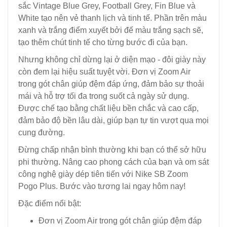
sắc Vintage Blue Grey, Football Grey, Fin Blue và
White tạo nên vẻ thanh lịch và tinh tế. Phần trên màu
xanh và trắng điểm xuyết bởi đế màu trắng sạch sẽ,
tạo thêm chút tinh tế cho từng bước đi của bạn.
Nhưng không chỉ dừng lại ở diện mạo - đôi giày này
còn đem lại hiệu suất tuyệt vời. Đơn vị Zoom Air
trong gót chân giúp đệm đáp ứng, đảm bảo sự thoải
mái và hỗ trợ tối đa trong suốt cả ngày sử dụng.
Được chế tạo bằng chất liệu bền chắc và cao cấp,
đảm bảo độ bền lâu dài, giúp bạn tự tin vượt qua mọi
cung đường.
Đừng chấp nhận bình thường khi bạn có thể sở hữu
phi thường. Nâng cao phong cách của bạn và om sát
công nghệ giày dép tiên tiến với Nike SB Zoom
Pogo Plus. Bước vào tương lai ngay hôm nay!
Đặc điểm nổi bật:
Đơn vị Zoom Air trong gót chân giúp đệm đáp