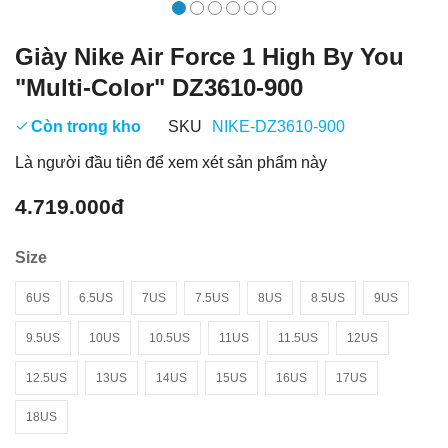
Giày Nike Air Force 1 High By You
"Multi-Color" DZ3610-900
Còn trong kho
SKU
NIKE-DZ3610-900
Là người đầu tiên để xem xét sản phẩm này
4.719.000đ
Size
6US
6.5US
7US
7.5US
8US
8.5US
9US
9.5US
10US
10.5US
11US
11.5US
12US
12.5US
13US
14US
15US
16US
17US
18US