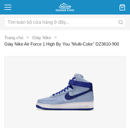
Trang chủ
Giày Nike
Giày Nike Air Force 1 High By You "Multi-Color" DZ3610-900
Chuyển
C
đến
đ
phần
p
đầu
đ
của
c
thư
th
viện
vi
hình
hì
ảnh
ả