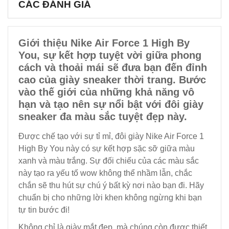
CÁC ĐÁNH GIÁ
Giới thiệu Nike Air Force 1 High By
You, sự kết hợp tuyệt vời giữa phong
cách và thoải mái sẽ đưa bạn đến đỉnh
cao của giày sneaker thời trang. Bước
vào thế giới của những khả năng vô
hạn và tạo nên sự nổi bật với đôi giày
sneaker đa màu sắc tuyệt đẹp này.
Được chế tạo với sự tỉ mỉ, đôi giày Nike Air Force 1
High By You này có sự kết hợp sặc sỡ giữa màu
xanh và màu trắng. Sự đối chiếu của các màu sắc
này tạo ra yếu tố wow không thể nhầm lẫn, chắc
chắn sẽ thu hút sự chú ý bất kỳ nơi nào bạn đi. Hãy
chuẩn bị cho những lời khen không ngừng khi bạn
tự tin bước đi!
Không chỉ là giày mắt đẹp, mà chúng còn được thiết