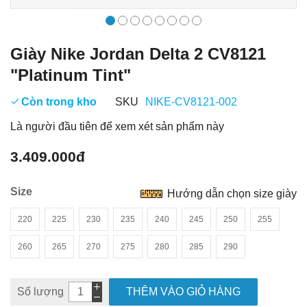
Giày Nike Jordan Delta 2 CV8121
"Platinum Tint"
Còn trong kho
SKU
NIKE-CV8121-002
Là người đầu tiên để xem xét sản phẩm này
3.409.000đ
Size
Hướng dẫn chọn size giày
220
225
230
235
240
245
250
255
260
265
270
275
280
285
290
Số lượng
THÊM VÀO GIỎ HÀNG