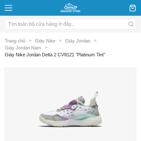
Trang chủ
Giày Nike
Giày Jordan
Giày Jordan Nam
Giày Nike Jordan Delta 2 CV8121 "Platinum Tint"
Chuyển
C
đến
đ
phần
p
đầu
đ
của
c
thư
th
viện
vi
hình
hì
ảnh
ả