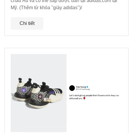
châu Âu và có thể sắp được bán tại adidas.com tại
Mỹ. (Thêm từ khóa "giày adidas")/
Chi tiết