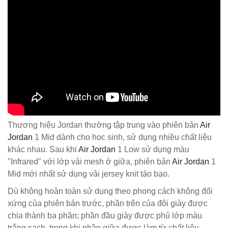
Thương hiệu Jordan thường tập trung vào phiên bản
Air
Jordan
1 Mid dành cho học sinh, sử dụng nhiều chất liệu
khác nhau. Sau khi
Air Jordan
1 Low sử dụng màu
"Infrared" với lớp vải mesh ở giữa, phiên bản
Air Jordan
1
Mid mới nhất sử dụng vải jersey knit táo bạo.
Dù không hoàn toàn sử dụng theo phong cách không đối
xứng của phiên bản trước, phần trên của đôi giày được
chia thành ba phần; phần đầu giày được phủ lớp màu
trắng sạch, trong khi phần giữa được làm từ chất liệu