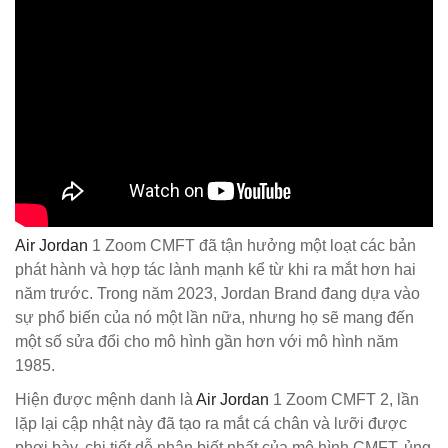
Air Jordan
1 Zoom CMFT đã tận hưởng một loạt các bản
phát hành và hợp tác lành mạnh kể từ khi ra mắt hơn hai
năm trước. Trong năm 2023, Jordan Brand đang dựa vào
sự phổ biến của nó một lần nữa, nhưng họ sẽ mang đến
một số sửa đổi cho mô hình gần hơn với mô hình năm
1985.
Hiện được mệnh danh là
Air Jordan
1 Zoom CMFT 2, lần
lặp lại cập nhật này đã tạo ra mắt cá chân và lưỡi được
phơi bày, chi tiết dễ nhận biết nhất của mô hình CMFT, ủng