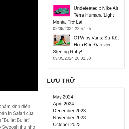
Undefeated x Nike Air
Terra Humara 'Light
Menta' Trở Lại!
09/05/2024 22:57:25
OTW by Vans: Sự Kết
Hợp Độc Đáo với
Sterling Ruby!
09/05/2024 20:32:53
LƯU TRỮ
May 2024
April 2024
 phẩm kinh điển
December 2023
bản in Safari của
November 2023
"Bullet Bullet"
October 2023
go Swoosh thu nhỏ