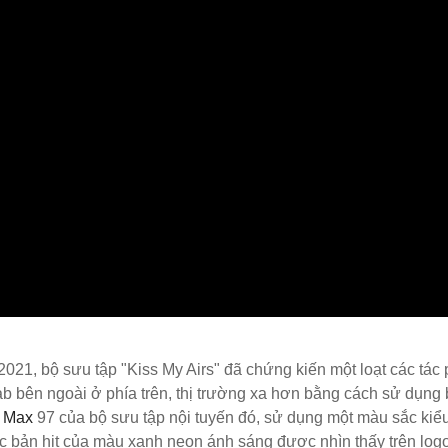
021, bộ sưu tập "Kiss My Airs" đã chứng kiến một loạt các tác
b bên ngoài ở phía trên, thị trường xa hơn bằng cách sử dụng 
r Max
97 của bộ sưu tập nội tuyến đó, sử dụng một màu sắc kiểu 
Các bản hit của màu xanh neon ánh sáng được nhìn thấy trên lo