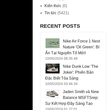
Kiến thức
(0)
Tin tức
(5421)
RECENT POSTS
Nike Air Force 1 Next
Nature 'Oil Green': Bí
Ẩn Tại Nguyên Tố Mới!
10/05/2024 08:35:48
Nike Dunk Low 'The
Joker': Phiên Bản
Đặc Biệt Tỏa Sáng
10/05/2024 03:46:34
Jaden Smith và New
Balance MSFTSrep:
Sự Kết Hợp Đầy Sáng Tạo
10/05/2024 01:22:01