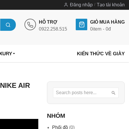
Đăng nhập
Tạo tài khoản
HỖ TRỢ
GIỎ MUA HÀNG
0922.258.515
0
item
0đ
UXURY
KIẾN THỨC VỀ GIÀY
NIKE AIR
Search
Searc
NHÓM
Phối đồ
(0)