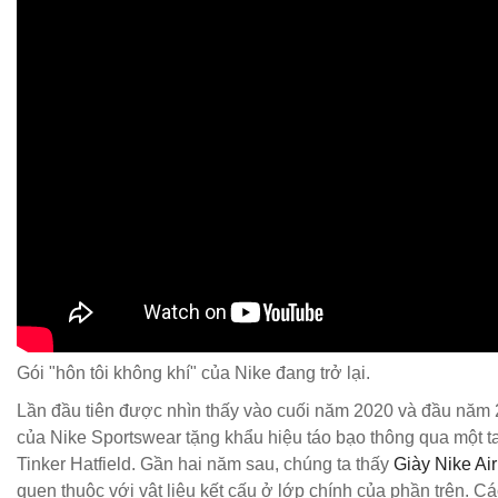
Gói "hôn tôi không khí" của Nike đang trở lại.
Lần đầu tiên được nhìn thấy vào cuối năm 2020 và đầu năm 2
của Nike Sportswear tặng khẩu hiệu táo bạo thông qua một ta
Tinker Hatfield. Gần hai năm sau, chúng ta thấy
Giày Nike Ai
quen thuộc với vật liệu kết cấu ở lớp chính của phần trên. 