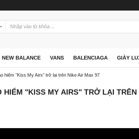
NEW BALANCE
VANS
BALENCIAGA
GIÀY L
o hiểm "Kiss My Airs" trở lại trên Nike Air Max 97
HIỂM "KISS MY AIRS" TRỞ LẠI TRÊN 