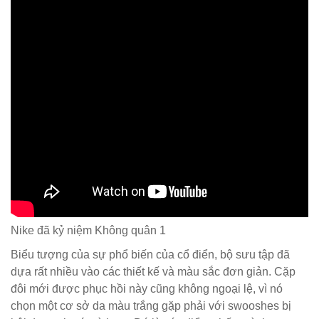
Nike đã kỷ niệm Không quân 1
Biểu tượng của sự phổ biến của cổ điển, bộ sưu tập đã
dựa rất nhiều vào các thiết kế và màu sắc đơn giản. Cặp
đôi mới được phục hồi này cũng không ngoại lệ, vì nó
chọn một cơ sở da màu trắng gặp phải với swooshes bị