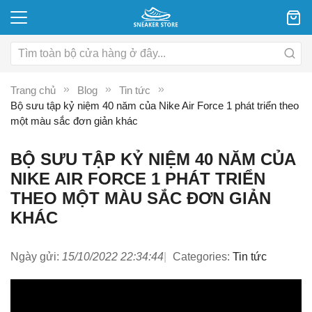
Trang chủ
Blog
Tin tức
Bộ sưu tập kỷ niệm 40 năm của Nike Air Force 1 phát triển theo
một màu sắc đơn giản khác
BỘ SƯU TẬP KỶ NIỆM 40 NĂM CỦA
NIKE AIR FORCE 1 PHÁT TRIỂN
THEO MỘT MÀU SẮC ĐƠN GIẢN
KHÁC
Ngày gửi:
15/10/2022 22:34:44
Categories:
Tin tức