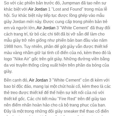
So với các phiên bản trước đó, Jumpman đã tạo nên sự
khác biệt với
Air Jordan
1 "Lost and Found" trong mùa lễ
hội. Sự khác biệt này tiếp tục được lồng ghép vào mẫu
giày Jordan mới này. Được cung cấp trong phiên bản trẻ
em và người lớn,
Air Jordan
3 "White Cement" đã thay đổi
cách trang trí, từ bỏ các chi tiết đã bị vỡ sẵn để làm cho
mẫu giày trở nên giống như phiên bản ban đầu vào năm
1988 hơn. Tuy nhiên, phần đế gót giày vẫn được thiết kế
màu vàng nhằm giữ lại tính cổ điển của nó, kèm theo đó là
logo "Nike Air" gốc trên gót giày. Những đường viền bằng
da voi truyền thống cũng xuất hiện trên phần da bóng của
giày.
Bên cạnh đó,
Air Jordan
3 "White Cement" còn đi kèm với
bao bì độc đáo, mang lại một chút hoài cổ, kèm theo là các
thẻ treo được thiết kế để thể hiện sự kết nối của nó với
thiết kế gốc. Các chi tiết màu "Fire Red" trên đế giày tạo
nên điểm nhấn hoàn hảo cho cả bộ trang phục của bạn.
Đây là một trong những đôi giày sneaker thể thao cổ điển